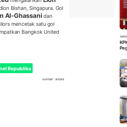
mengalahkan
dion Bishan, Singapura. Gol
n Al-Ghassani
dan
ailors mencetak satu gol
nempatkan Bangkok United
Juma
KPK
Peg
nel Republika
sumber : antara