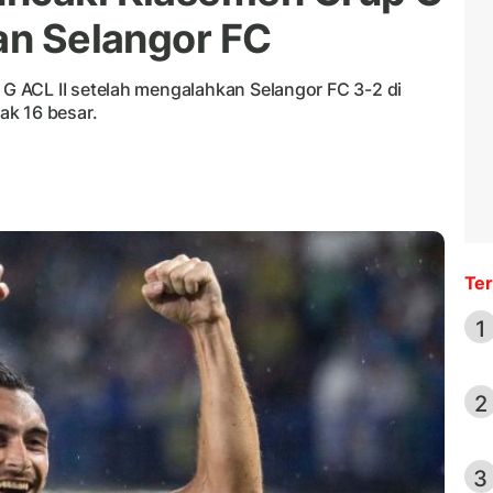
kan Selangor FC
 ACL II setelah mengalahkan Selangor FC 3-2 di
ak 16 besar.
Ter
1
2
3