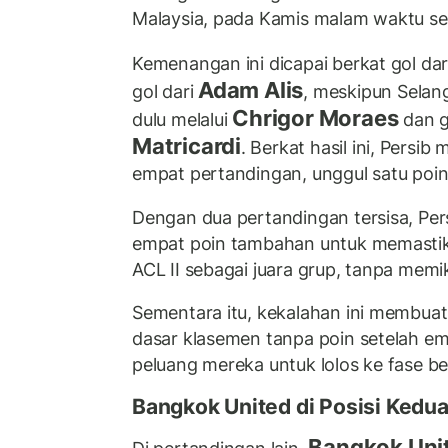
Malaysia, pada Kamis malam waktu s
Kemenangan ini dicapai berkat gol da
Adam Alis
gol dari
, meskipun Selan
Chrigor Moraes
dulu melalui
dan g
Matricardi
. Berkat hasil ini, Persib
empat pertandingan, unggul satu poin 
Dengan dua pertandingan tersisa, P
empat poin tambahan untuk memastika
ACL II sebagai juara grup, tanpa memiki
Sementara itu, kekalahan ini membuat
dasar klasemen tanpa poin setelah e
peluang mereka untuk lolos ke fase be
Bangkok United di Posisi Kedu
Bangkok Uni