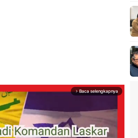
Baca selengkapnya
arrow_forward_ios