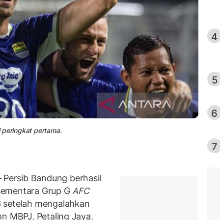
4
5
6
 peringkat pertama.
7
 Persib Bandung berhasil
sementara Grup G
AFC
6 setelah mengalahkan
on MBPJ, Petaling Jaya,