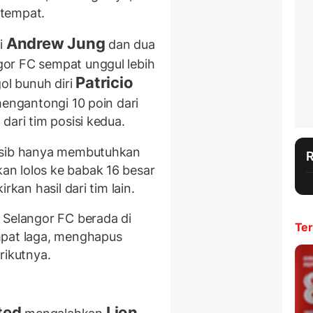
etempat.
Andrew Jung
ri
dan dua
gor FC sempat unggul lebih
Patricio
ol bunuh diri
 mengantongi 10 poin dari
dari tim posisi kedua.
ersib hanya membutuhkan
n lolos ke babak 16 besar
rkan hasil dari tim lain.
 Selangor FC berada di
Ter
mpat laga, menghapus
rikutnya.
a
ted
Lion