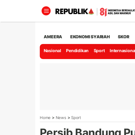
AMEERA
EKONOMI SYARIAH
SKOR
Nasional
Pendidikan
Sport
Internasiona
>
>
Home
News
Sport
Persib Bandung P