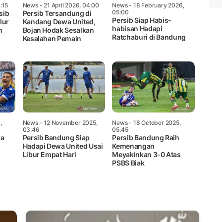
:15
News
- 21 April 2026, 04:00
News
- 18 February 2026,
05:00
sib
Persib Tersandung di
Persib Siap Habis-
lur
Kandang Dewa United,
habisan Hadapi
n
Bojan Hodak Sesalkan
Ratchaburi di Bandung
Kesalahan Pemain
,
News
- 12 November 2025,
News
- 18 October 2025,
03:46
05:45
ra
Persib Bandung Siap
Persib Bandung Raih
Hadapi Dewa United Usai
Kemenangan
Libur Empat Hari
Meyakinkan 3-0 Atas
PSBS Biak