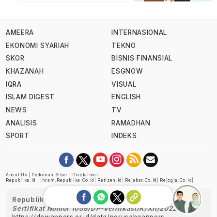
AMEERA
INTERNASIONAL
EKONOMI SYARIAH
TEKNO
SKOR
BISNIS FINANSIAL
KHAZANAH
ESGNOW
IQRA
VISUAL
ISLAM DIGEST
ENGLISH
NEWS
TV
ANALISIS
RAMADHAN
SPORT
INDEKS
About Us
|
Pedoman Siber
|
Disclaimer
Republika.id
|
Ihram.republika.co.id
|
Retizen.id
|
Rejabar.co.id
|
Rejogja.co.id
|
Republika telah diverifikasi oleh Dewan Pers
Sertifikat Nomor 1058/DP-Verifikasi/K/XII/2022
https://dewanpers.or.id/data/perusahaanpers