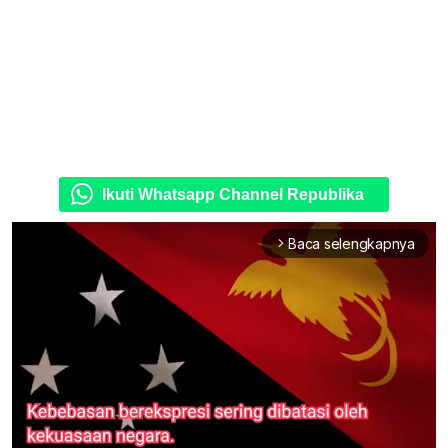
Ikuti Whatsapp Channel Republika
Baca selengkapnya
arrow_forward_ios