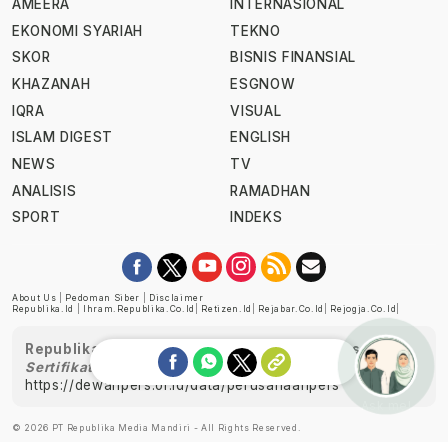
AMEERA
INTERNASIONAL
EKONOMI SYARIAH
TEKNO
SKOR
BISNIS FINANSIAL
KHAZANAH
ESGNOW
IQRA
VISUAL
ISLAM DIGEST
ENGLISH
NEWS
TV
ANALISIS
RAMADHAN
SPORT
INDEKS
About Us
|
Pedoman Siber
|
Disclaimer
Republika.id
|
Ihram.republika.co.id
|
Retizen.id
|
Rejabar.co.id
|
Rejogja.co.id
|
Republika telah diverifikasi oleh Dewan Pers
Sertifikat Nomor 1058/DP-Verifikasi/K/XII/2022
https://dewanpers.or.id/data/perusahaanpers
Ask me!
© 2026 PT Republika Media Mandiri - All Rights Reserved.