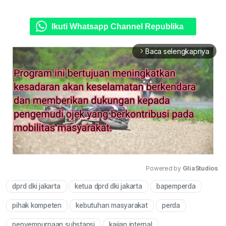
Ikuti Whatsapp Channel Republika
Baca selengkapnya
arrow_forward_ios
Powered by 
GliaStudios
dprd dki jakarta
ketua dprd dki jakarta
bapemperda
Mute
pihak kompeten
kebutuhan masyarakat
perda
penyempurnaan substansi
kajian internal