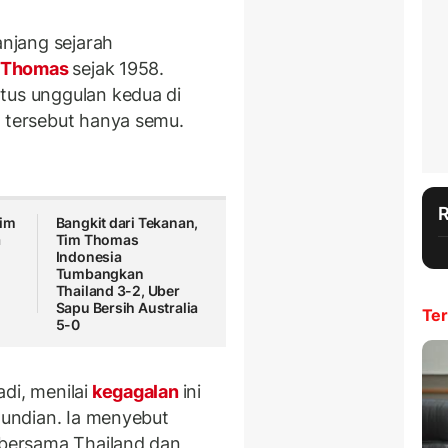
anjang sejarah
a Thomas
sejak 1958.
tus unggulan kedua di
s tersebut hanya semu.
Tim
Bangkit dari Tekanan,
a
Tim Thomas
Indonesia
Tumbangkan
Thailand 3-2, Uber
Sapu Bersih Australia
Ter
5-0
di, menilai
kegagalan
ini
l undian. Ia menyebut
t bersama Thailand dan