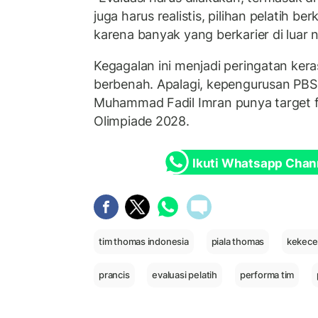
juga harus realistis, pilihan pelatih ber
karena banyak yang berkarier di luar n
Kegagalan ini menjadi peringatan kera
berbenah. Apalagi, kepengurusan PBS
Muhammad Fadil Imran punya target f
Olimpiade 2028.
Ikuti Whatsapp Chan
tim thomas indonesia
piala thomas
kekec
prancis
evaluasi pelatih
performa tim