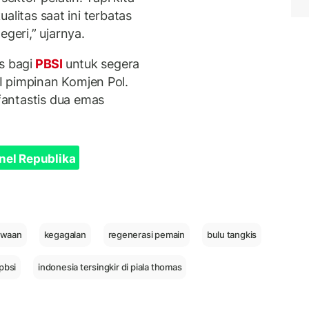
kualitas saat ini terbatas
egeri,” ujarnya.
s bagi
PBSI
untuk segera
I pimpinan Komjen Pol.
antastis dua emas
nel Republika
ewaan
kegagalan
regenerasi pemain
bulu tangkis
pbsi
indonesia tersingkir di piala thomas