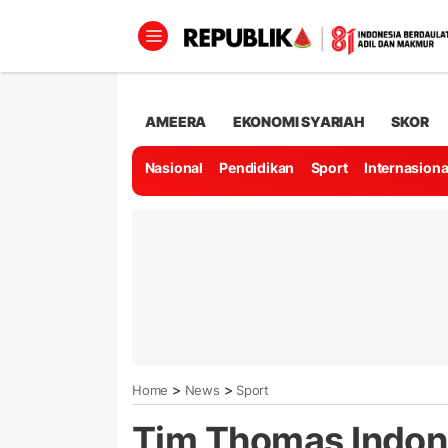
AMEERA
EKONOMI SYARIAH
SKOR
Nasional
Pendidikan
Sport
Internasiona
>
>
Home
News
Sport
Tim Thomas Indone