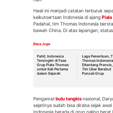
Hasil ini menjadi catatan terburuk sep
keikutsertaan Indonesia di ajang
Pial
Padahal, tim Thomas Indonesia bersta
bawah China. Di atas lapangan, statu
Baca Juga
Pahit, Indonesia
Laga Penentuan, 
Tersingkir di Fase
Thomas Indonesi
Grup Piala Thomas
Ditantang Prancis,
untuk Kali Pertama
Tim Uber Berebut
dalam Sejarah
Puncak Grup
Pengamat
bulu tangkis
nasional, Darya
sejatinya sudah bisa diraba sejak awa
Indonesia berada di grup paling bera