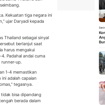
f seimbang.
ka. Kekuatan tiga negara ini
n,” ujar Daryadi kepada
Seni
Kom
Ang
s Thailand sebagai sinyal
Bun
ersebut berlanjut saat
ia harus mengakui
-4. Padahal andai cuma
i runner-up.
ahan 1-4 memastikan
 ini adalah capaian
homas,” tegasnya.
 tidak bisa dipandang
 tengah berada dalam