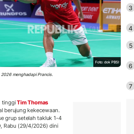
3
4
5
Foto: dok PBSI
6
as 2026 menghadapi Prancis.
7
tinggi
Tim Thomas
l berujung kekecewaan.
se grup setelah takluk 1-4
, Rabu (29/4/2026) dini