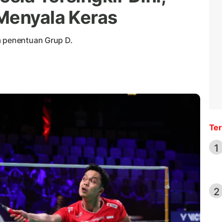
Menyala Keras
a penentuan Grup D.
Ter
1
2