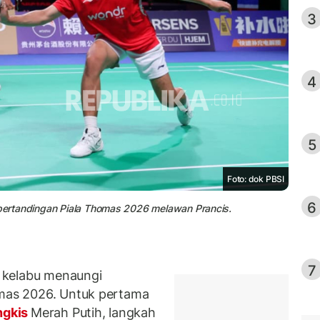
3
4
5
Foto: dok PBSI
6
i pertandingan Piala Thomas 2026 melawan Prancis.
7
 kelabu menaungi
omas 2026. Untuk pertama
ngkis
Merah Putih, langkah