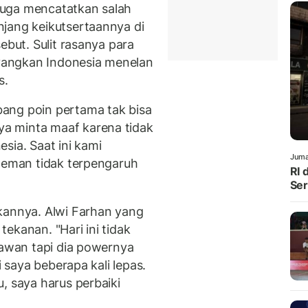
 juga mencatatkan salah
jang keikutsertaannya di
ebut. Sulit rasanya para
angkan Indonesia menelan
s.
ang poin pertama tak bisa
a minta maaf karena tidak
sia. Saat ini kami
Juma
-teman tidak terpengaruh
RI 
Ser
kannya. Alwi Farhan yang
ekanan. "Hari ini tidak
lawan tapi dia powernya
i saya beberapa kali lepas.
, saya harus perbaiki