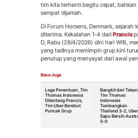
tim kita terhenti begitu cepat, bahka
sempat dijamah.
Di Forum Horsens, Denmark, sejarah kel
diterima. Kekalahan 1-4 dari
Prancis
p
D, Rabu (29/4/2026) dini hari WIB, me
yang tadinya memimpin grup kini turu
penutup yang menyayat dari awal yan
Baca Juga
Laga Penentuan, Tim
Bangkit dari Tekan
Thomas Indonesia
Tim Thomas
Ditantang Prancis,
Indonesia
Tim Uber Berebut
Tumbangkan
Puncak Grup
Thailand 3-2, Ube
Sapu Bersih Austra
5-0