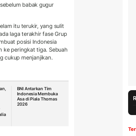
n sebelum babak gugur
am itu terukir, yang sulit
ada laga terakhir fase Grup
mbuat posisi Indonesia
n ke peringkat tiga. Sebuah
g cukup menjanjikan.
an,
BNI Antarkan Tim
Indonesia Membuka
Asa di Piala Thomas
2026
r
lia
Ter