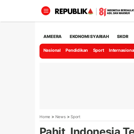
AMEERA
EKONOMI SYARIAH
SKOR
Nasional
Pendidikan
Sport
Internasiona
>
>
Home
News
Sport
Pahit, Indonesia T