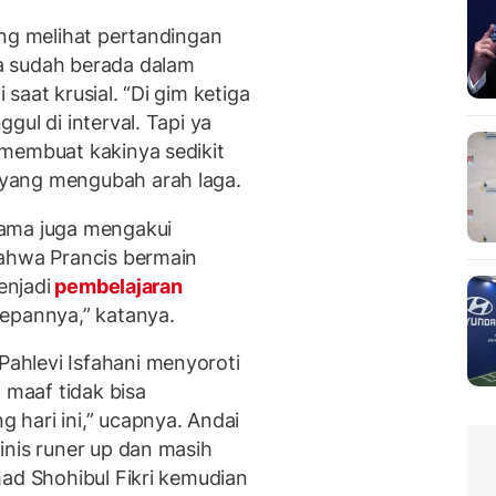
ing melihat pertandingan
a sudah berada dalam
saat krusial. “Di gim ketiga
ul di interval. Tapi ya
 membuat kakinya sedikit
yang mengubah arah laga.
tama juga mengakui
bahwa Prancis bermain
enjadi
pembelajaran
depannya,” katanya.
hlevi Isfahani menyoroti
maaf tidak bisa
hari ini,” ucapnya. Andai
inis runer up dan masih
mad Shohibul Fikri kemudian