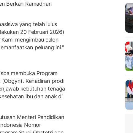
sen Berkah Ramadhan
hasiswa yang telah lulus
akukan 20 Februari 2026)
. “Kami mengimbau calon
memanfaatkan peluang ini.”
Unisba membuka Program
gi (Obgyn). Kehadiran prodi
menjawab kebutuhan tenaga
 kesehatan ibu dan anak di
utusan Menteri Pendidikan
k Indonesia Nomor
rogram Studi Obstetri dan