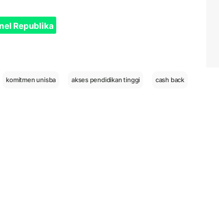
nel Republika
komitmen unisba
akses pendidikan tinggi
cash back