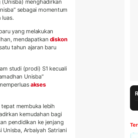
g (Unisba) menghadirkan
nisba” sebagai momentum
 luas.
 baru yang melakukan
adhan, mendapatkan
diskon
satu tahun ajaran baru
m studi (prodi) S1 kecuali
Ramadhan Unisba”
memperluas
akses
 tepat membuka lebih
adirkan kemudahan bagi
an pendidikan ke jenjang
Ter
si Unisba, Arbaiyah Satriani