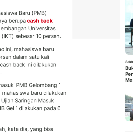
hasiswa Baru (PMB)
nya berupa
cash back
gembangan Universitas
 (IKT) sebesar 10 persen.
o ini, mahasiswa baru
rsen dalam satu kali
Sabt
cash back ini dilakukan
Buk
.
Per
Me
emasuki PMB Gelombang 1
on mahasiswa baru dilakukan
 Ujian Saringan Masuk
 Gel 1 dilakukan pada 6
ah, kata dia, yang bisa