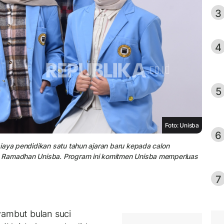
3
4
5
Foto: Unisba
6
iaya pendidikan satu tahun ajaran baru kepada calon
h Ramadhan Unisba. Program ini komitmen Unisba memperluas
7
mbut bulan suci