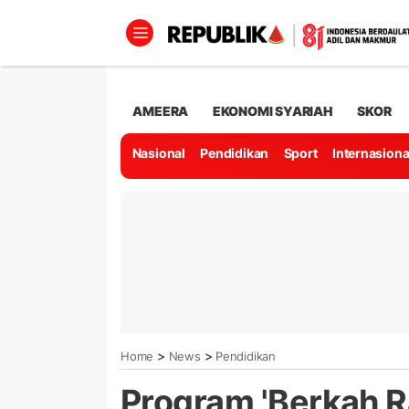
AMEERA
EKONOMI SYARIAH
SKOR
Nasional
Pendidikan
Sport
Internasiona
>
>
Home
News
Pendidikan
Program 'Berkah 