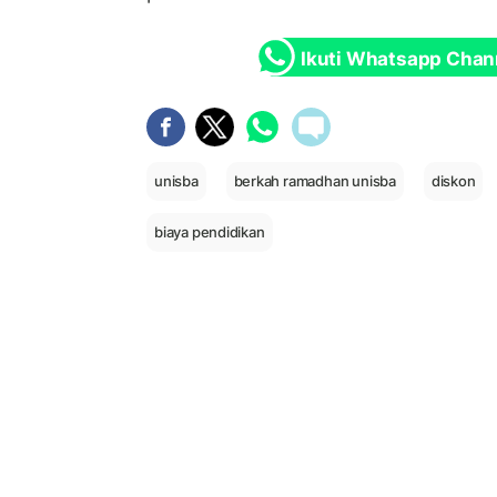
Ikuti Whatsapp Chan
unisba
berkah ramadhan unisba
diskon
biaya pendidikan