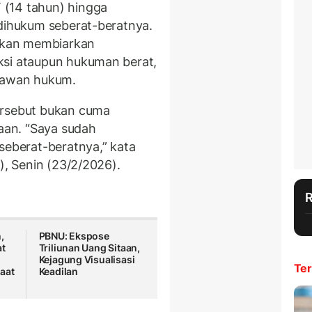
 (14 tahun) hingga
 dihukum seberat-beratnya.
 akan membiarkan
ksi ataupun hukuman berat,
elawan hukum.
ersebut bukan cuma
naan. “Saya sudah
seberat-beratnya,” kata
), Senin (23/2/2026).
,
PBNU: Ekspose
at
Triliunan Uang Sitaan,
Kejagung Visualisasi
Ter
aat
Keadilan