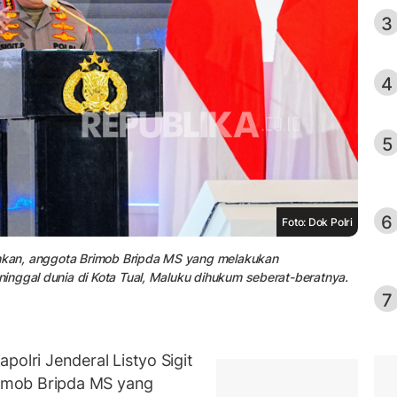
3
4
5
6
Foto: Dok Polri
ahkan, anggota Brimob Bripda MS yang melakukan
inggal dunia di Kota Tual, Maluku dihukum seberat-beratnya.
7
lri Jenderal Listyo Sigit
imob Bripda MS yang