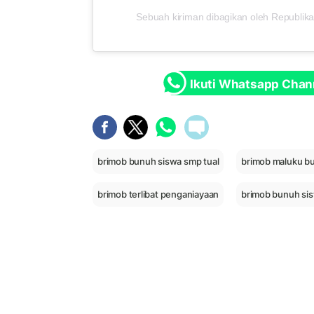
Sebuah kiriman dibagikan oleh Republika
Ikuti Whatsapp Chan
brimob bunuh siswa smp tual
brimob maluku bu
brimob terlibat penganiayaan
brimob bunuh si