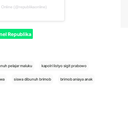
 Online (@republikaonline)
nel Republika
nuh pelajar maluku
kapolri listyo sigit prabowo
swa
siswa dibunuh brimob
brimob aniaya anak