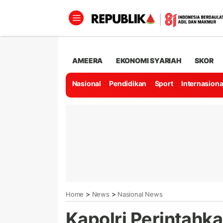
AMEERA
EKONOMI SYARIAH
SKOR
Nasional
Pendidikan
Sport
Internasiona
>
>
Home
News
Nasional News
Kapolri Perintahk