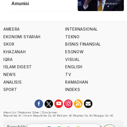
Amunisi
AMEERA
INTERNASIONAL
EKONOMI SYARIAH
TEKNO
SKOR
BISNIS FINANSIAL
KHAZANAH
ESGNOW
IQRA
VISUAL
ISLAM DIGEST
ENGLISH
NEWS
TV
ANALISIS
RAMADHAN
SPORT
INDEKS
About Us
|
Pedoman Siber
|
Disclaimer
Republika.id
|
Ihram.republika.co.id
|
Retizen.id
|
Rejabar.co.id
|
Rejogja.co.id
|
Republika telah diverifikasi oleh Dewan Pers