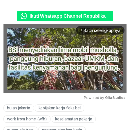
Ikuti Whatsapp Channel Republika
Baca selengkapnya
arrow_forward_ios
Powered by 
GliaStudios
hujan jakarta
kebijakan kerja fleksibel
Mute
work from home (wfh)
keselamatan pekerja