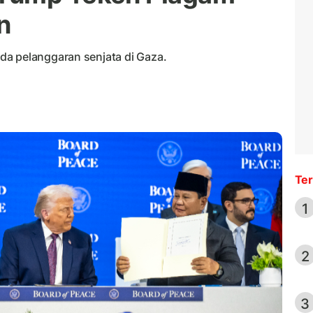
n
da pelanggaran senjata di Gaza.
Ter
1
2
3