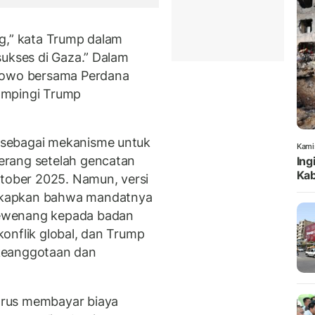
g,” kata Trump dalam
sukses di Gaza.” Dalam
abowo bersama Perdana
ampingi Trump
 sebagai mekanisme untuk
Kami
erang setelah gencatan
Ing
Kab
ktober 2025. Namun, versi
gkapkan bahwa mandatnya
ewenang kepada badan
onflik global, dan Trump
keanggotaan dan
arus membayar biaya