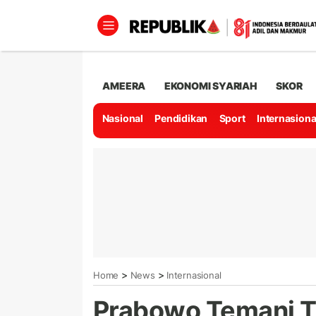
AMEERA
EKONOMI SYARIAH
SKOR
Nasional
Pendidikan
Sport
Internasiona
>
>
Home
News
Internasional
Prabowo Temani 