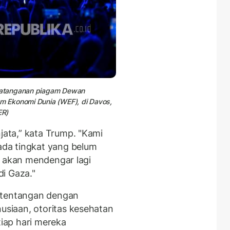
datanganan piagam
Dewan
m Ekonomi Dunia (WEF), di Davos,
ER)
ata,” kata Trump. "Kami
da tingkat yang belum
k akan mendengar lagi
i Gaza."
rtentangan dengan
siaan, otoritas kesehatan
tiap hari mereka