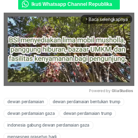
Ikuti Whatsapp Channel Republika
Baca selengkapnya
arrow_forward_ios
Powered by 
GliaStudios
dewan perdamaian
dewan perdamaian bentukan trump
Mute
dewan perdamaian gaza
dewan perdamaian trump
indonesia gabung dewan perdamaian gaza
mensesneg prasetyo hadi