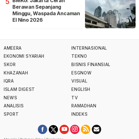
BMKG: Jakarta Cerah
5
Berawan Sepanjang
Minggu, Waspada Ancaman
El Nino 2026
AMEERA
INTERNASIONAL
EKONOMI SYARIAH
TEKNO
SKOR
BISNIS FINANSIAL
KHAZANAH
ESGNOW
IQRA
VISUAL
ISLAM DIGEST
ENGLISH
NEWS
TV
ANALISIS
RAMADHAN
SPORT
INDEKS