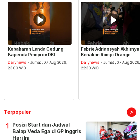
Kebakaran Landa Gedung
Febrie Adriansyah Akhirnya
Bapenda Pemprov DKI
Kenakan Rompi Orange
Dailynews
- Jumat , 07 Aug 2026,
Dailynews
- Jumat , 07 Aug 2026
23:00 WIB
22:30 WIB
>
Terpopuler
Posisi Start dan Jadwal
1
Balap Veda Ega di GP Inggris
Hari Ini