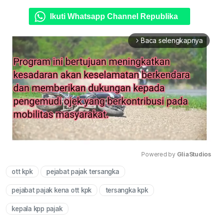
Ikuti Whatsapp Channel Republika
Baca selengkapnya
arrow_forward_ios
Powered by 
GliaStudios
ott kpk
pejabat pajak tersangka
Mute
pejabat pajak kena ott kpk
tersangka kpk
kepala kpp pajak