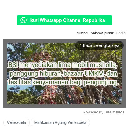
Ikuti Whatsapp Channel Republika
sumber : Antara/Sputnik–OANA
Baca selengkapnya
arrow_forward_ios
Powered by 
GliaStudios
Venezuela
Mahkamah Agung Venezuela
Mute