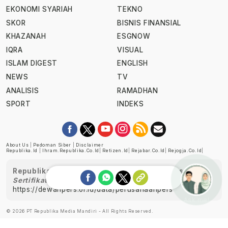
EKONOMI SYARIAH
TEKNO
SKOR
BISNIS FINANSIAL
KHAZANAH
ESGNOW
IQRA
VISUAL
ISLAM DIGEST
ENGLISH
NEWS
TV
ANALISIS
RAMADHAN
SPORT
INDEKS
About Us
|
Pedoman Siber
|
Disclaimer
Republika.id
|
Ihram.republika.co.id
|
Retizen.id
|
Rejabar.co.id
|
Rejogja.co.id
|
Republika telah diverifikasi oleh Dewan Pers
Sertifikat Nomor 1058/DP-Verifikasi/K/XII/2022
https://dewanpers.or.id/data/perusahaanpers
Ask me!
© 2026 PT Republika Media Mandiri - All Rights Reserved.