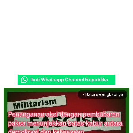
Ikuti Whatsapp Channel Republika
Baca selengkapnya
arrow_forward_ios