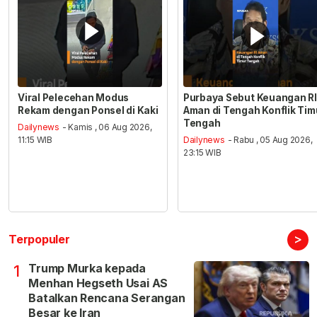
Viral Pelecehan Modus
Purbaya Sebut Keuangan RI
Rekam dengan Ponsel di Kaki
Aman di Tengah Konflik Tim
Tengah
Dailynews
- Kamis , 06 Aug 2026,
11:15 WIB
Dailynews
- Rabu , 05 Aug 2026,
23:15 WIB
>
Terpopuler
Trump Murka kepada
1
Menhan Hegseth Usai AS
Batalkan Rencana Serangan
Besar ke Iran