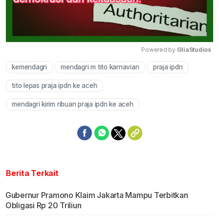
Powered by 
GliaStudios
kemendagri
mendagri m tito karnavian
praja ipdn
Mute
tito lepas praja ipdn ke aceh
mendagri kirim ribuan praja ipdn ke aceh
Berita Terkait
Gubernur Pramono Klaim Jakarta Mampu Terbitkan
Obligasi Rp 20 Triliun