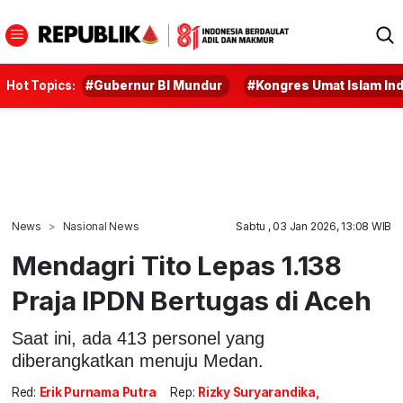
Hot Topics:
#Gubernur BI Mundur
#Kongres Umat Islam In
News
Nasional News
Sabtu , 03 Jan 2026, 13:08 WIB
Mendagri Tito Lepas 1.138
Praja IPDN Bertugas di Aceh
Saat ini, ada 413 personel yang
diberangkatkan menuju Medan.
Red:
Erik Purnama Putra
Rep:
Rizky Suryarandika,