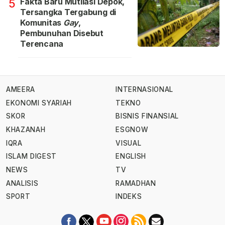
Fakta Baru Mutilasi Depok,
5
Tersangka Tergabung di
Komunitas
Gay
,
Pembunuhan Disebut
Terencana
AMEERA
INTERNASIONAL
EKONOMI SYARIAH
TEKNO
SKOR
BISNIS FINANSIAL
KHAZANAH
ESGNOW
IQRA
VISUAL
ISLAM DIGEST
ENGLISH
NEWS
TV
ANALISIS
RAMADHAN
SPORT
INDEKS