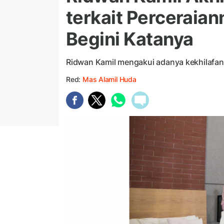
terkait Perceraian
Begini Katanya
Ridwan Kamil mengakui adanya kekhilafan 
Red:
Mas Alamil Huda