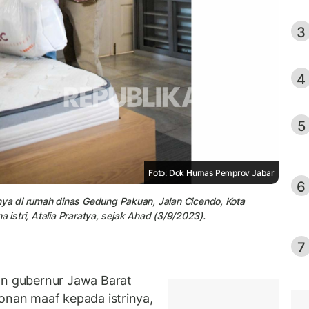
3
4
5
Foto: Dok Humas Pemprov Jabar
6
a di rumah dinas Gedung Pakuan, Jalan Cicendo, Kota
 istri, Atalia Praratya, sejak Ahad (3/9/2023).
7
 gubernur Jawa Barat
an maaf kepada istrinya,