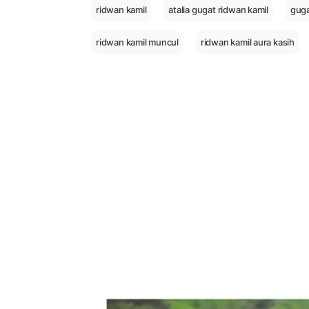
ridwan kamil
atalia gugat ridwan kamil
guga
ridwan kamil muncul
ridwan kamil aura kasih