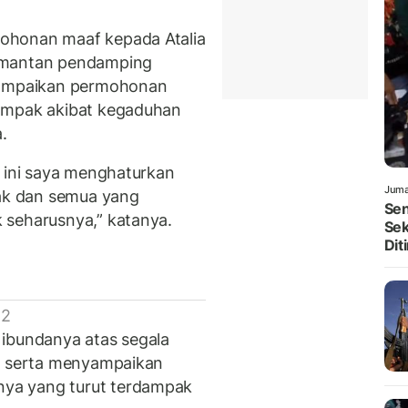
ohonan maaf kepada Atalia
 mantan pendamping
nyampaikan permohonan
dampak akibat kegaduhan
.
n ini saya menghaturkan
Juma
k dan semua yang
Sen
 seharusnya,” katanya.
Sek
Dit
 2
 ibundanya atas segala
k, serta menyampaikan
ya yang turut terdampak