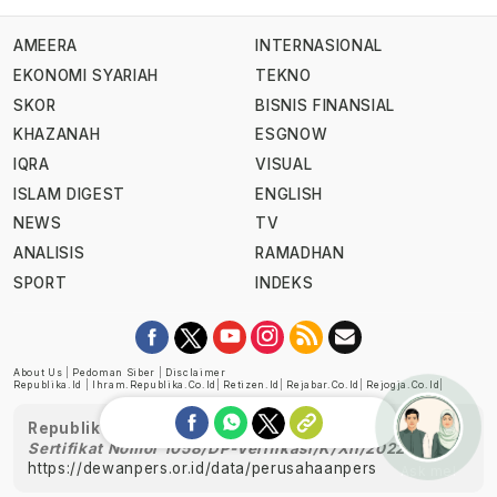
AMEERA
INTERNASIONAL
EKONOMI SYARIAH
TEKNO
SKOR
BISNIS FINANSIAL
KHAZANAH
ESGNOW
IQRA
VISUAL
ISLAM DIGEST
ENGLISH
NEWS
TV
ANALISIS
RAMADHAN
SPORT
INDEKS
About Us
|
Pedoman Siber
|
Disclaimer
Republika.id
|
Ihram.republika.co.id
|
Retizen.id
|
Rejabar.co.id
|
Rejogja.co.id
|
Republika telah diverifikasi oleh Dewan Pers
Sertifikat Nomor 1058/DP-Verifikasi/K/XII/2022
https://dewanpers.or.id/data/perusahaanpers
Ask me!