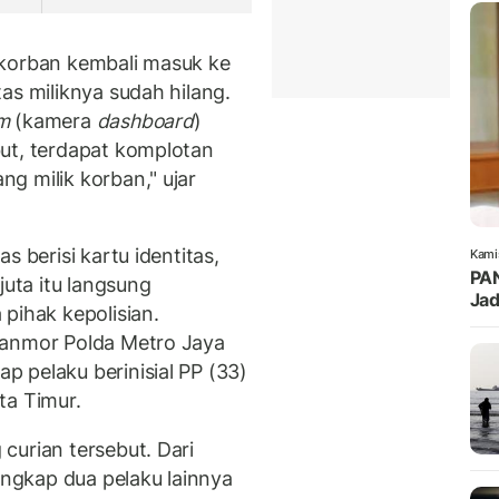
 korban kembali masuk ke
as miliknya sudah hilang.
m
(kamera
dashboard
)
ut, terdapat komplotan
g milik korban," ujar
s berisi kartu identitas,
Kami
PAN
juta itu langsung
Jad
pihak kepolisian.
Ranmor Polda Metro Jaya
 pelaku berinisial PP (33)
ta Timur.
curian tersebut. Dari
ngkap dua pelaku lainnya