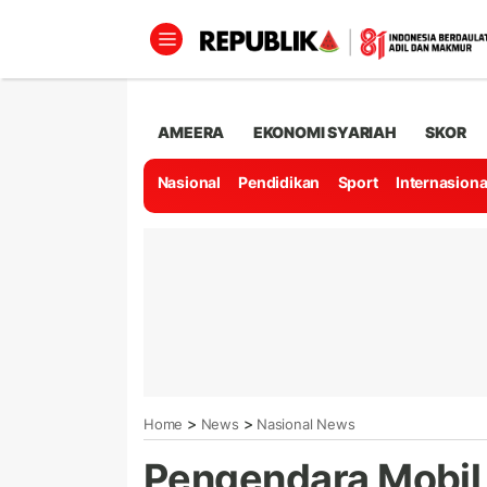
AMEERA
EKONOMI SYARIAH
SKOR
Nasional
Pendidikan
Sport
Internasiona
>
>
Home
News
Nasional News
Pengendara Mobil 