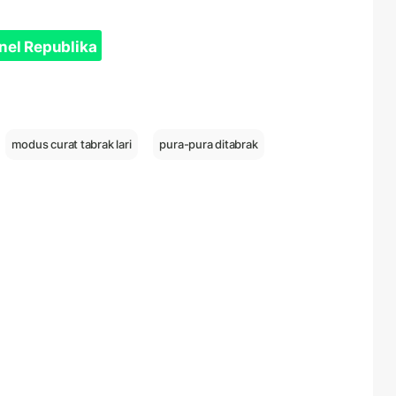
nel Republika
modus curat tabrak lari
pura-pura ditabrak