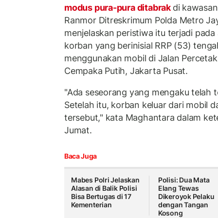
modus pura-pura ditabrak
di kawasan
Ranmor Ditreskrimum Polda Metro J
menjelaskan peristiwa itu terjadi pad
korban yang berinisial RRP (53) teng
menggunakan mobil di Jalan Percetak
Cempaka Putih, Jakarta Pusat.
"Ada seseorang yang mengaku telah t
Setelah itu, korban keluar dari mobil
tersebut," kata Maghantara dalam ket
Jumat.
Baca Juga
Mabes Polri Jelaskan
Polisi: Dua Mata
Alasan di Balik Polisi
Elang Tewas
Bisa Bertugas di 17
Dikeroyok Pelaku
Kementerian
dengan Tangan
Kosong