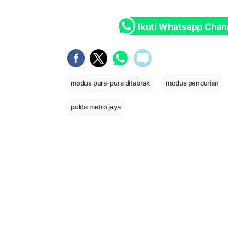
Ikuti Whatsapp Chan
modus pura-pura ditabrak
modus pencurian
polda metro jaya