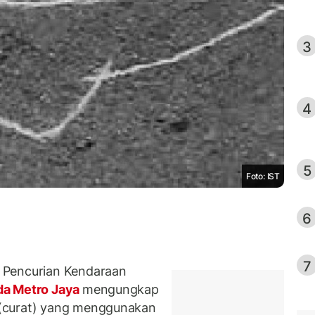
3
4
5
Foto: IST
6
7
 Pencurian Kendaraan
da Metro Jaya
mengungkap
(curat) yang menggunakan