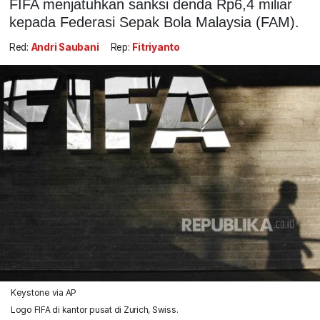
FIFA menjatuhkan sanksi denda Rp6,4 miliar
kepada Federasi Sepak Bola Malaysia (FAM).
Red:
Andri Saubani
Rep:
Fitriyanto
Keystone via AP
Logo FIFA di kantor pusat di Zurich, Swiss.