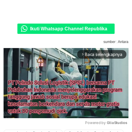
Ikuti Whatsapp Channel Republika
sumber : Antara
Baca selengkapnya
arrow_forward_ios
Powered by 
GliaStudios