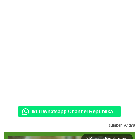
Ikuti Whatsapp Channel Republika
sumber : Antara
Baca selengkapnya
arrow_forward_ios