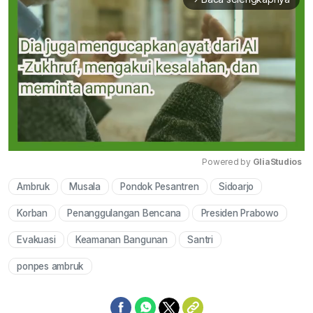
Powered by 
GliaStudios
Ambruk
Musala
Pondok Pesantren
Sidoarjo
Mute
Korban
Penanggulangan Bencana
Presiden Prabowo
Evakuasi
Keamanan Bangunan
Santri
ponpes ambruk