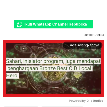
Ikuti Whatsapp Channel Republika
sumber : Antara
Baca selengkapnya
arrow_forward_ios
Powered by 
GliaStudios