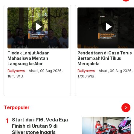
Tindak Lanjut Aduan
Penderitaan di Gaza Terus
Mahasiswa Mentan
Bertambah Kini Tikus
Langsung ke Alor
Merajalela
Dailynews
- Ahad , 09 Aug 2026,
Dailynews
- Ahad , 09 Aug 2026,
18:15 WIB
17:00 WIB
>
Terpopuler
Start dari P16, Veda Ega
1
Finish di Urutan 9 di
Silverstone Inggris