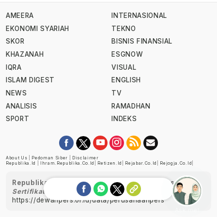
AMEERA
INTERNASIONAL
EKONOMI SYARIAH
TEKNO
SKOR
BISNIS FINANSIAL
KHAZANAH
ESGNOW
IQRA
VISUAL
ISLAM DIGEST
ENGLISH
NEWS
TV
ANALISIS
RAMADHAN
SPORT
INDEKS
About Us
|
Pedoman Siber
|
Disclaimer
Republika.id
|
Ihram.republika.co.id
|
Retizen.id
|
Rejabar.co.id
|
Rejogja.co.id
|
Republika telah diverifikasi oleh Dewan Pers
Sertifikat Nomor 1058/DP-Verifikasi/K/XII/2022
https://dewanpers.or.id/data/perusahaanpers
Ask me!