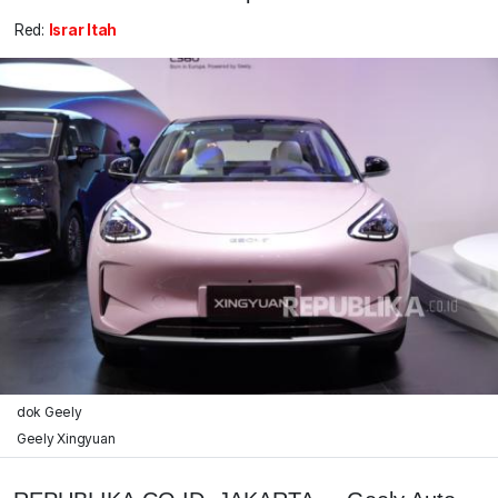
Red:
Israr Itah
dok Geely
Geely Xingyuan