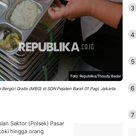
3
4
5
Foto: Republika/Thoudy Badai
6
ergizi Gratis (MBG) di SDN Pejaten Barat 01 Pagi, Jakarta
7
ian Sektor (Polsek) Pasar
koki hingga orang