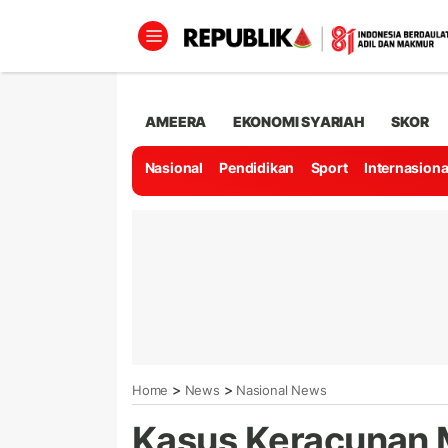
AMEERA
EKONOMI SYARIAH
SKOR
Nasional
Pendidikan
Sport
Internasiona
>
>
Home
News
Nasional News
Kasus Keracunan 