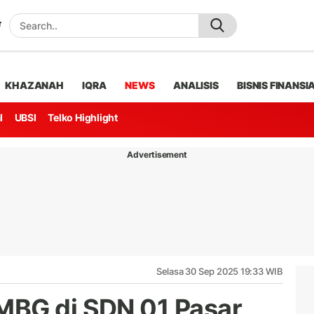
KHAZANAH
IQRA
NEWS
ANALISIS
BISNIS FINANSI
l
UBSI
Telko Highlight
Advertisement
Selasa 30 Sep 2025 19:33 WIB
MBG di SDN 01 Pasar