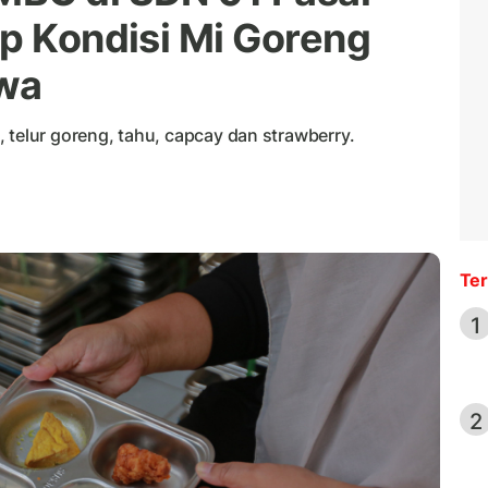
ap Kondisi Mi Goreng
swa
 telur goreng, tahu, capcay dan strawberry.
Ter
1
2