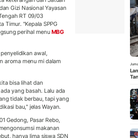
an Gizi Nasional Yayasan
 Tengah RT 09/03
ta Timur. "Kepala SPPG
angsung perihal menu
MBG
enyelidikan awal,
an aroma menu mi dalam
Juma
Lan
Tan
ta bisa lihat dan
 ada yang basah. Lalu ada
ang tidak berbau, tapi yang
ikasi bau," jelas Wayan.
01 Gedong, Pasar Rebo,
h mengonsumsi makanan
ebut, hanya lima siswa SDN