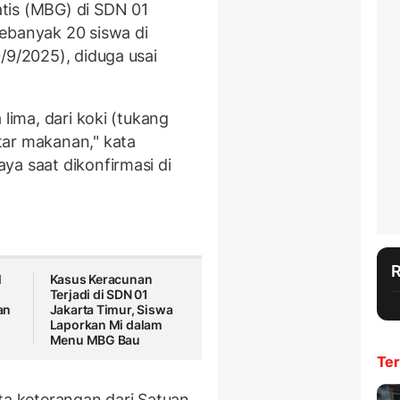
tis (MBG) di SDN 01
ebanyak 20 siswa di
/9/2025), diduga usai
 lima, dari koki (tukang
tar makanan," kata
ya saat dikonfirmasi di
l
Kasus Keracunan
Terjadi di SDN 01
an
Jakarta Timur, Siswa
Laporkan Mi dalam
Menu MBG Bau
Ter
ta keterangan dari Satuan