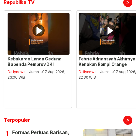
>
Republika TV
Kebakaran Landa Gedung
Febrie Adriansyah Akhirnya
Bapenda Pemprov DKI
Kenakan Rompi Orange
Dailynews
- Jumat , 07 Aug 2026,
Dailynews
- Jumat , 07 Aug 2026
23:00 WIB
22:30 WIB
>
Terpopuler
Formas Perluas Barisan,
1