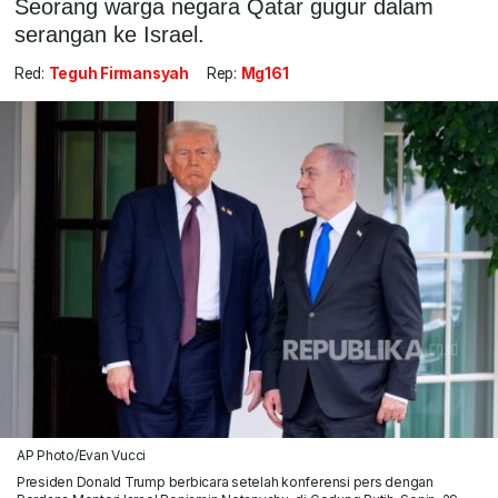
Seorang warga negara Qatar gugur dalam
serangan ke Israel.
Red:
Teguh Firmansyah
Rep:
Mg161
AP Photo/Evan Vucci
Presiden Donald Trump berbicara setelah konferensi pers dengan