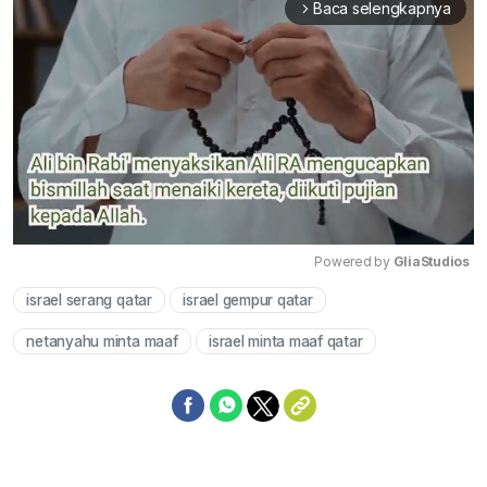
Baca selengkapnya
arrow_forward_ios
Powered by 
GliaStudios
israel serang qatar
israel gempur qatar
Mute
netanyahu minta maaf
israel minta maaf qatar