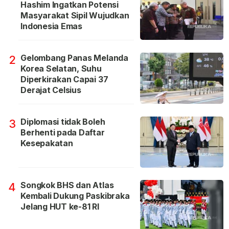
Hashim Ingatkan Potensi
Masyarakat Sipil Wujudkan
Indonesia Emas
Gelombang Panas Melanda
2
Korea Selatan, Suhu
Diperkirakan Capai 37
Derajat Celsius
Diplomasi tidak Boleh
3
Berhenti pada Daftar
Kesepakatan
Songkok BHS dan Atlas
4
Kembali Dukung Paskibraka
Jelang HUT ke-81 RI