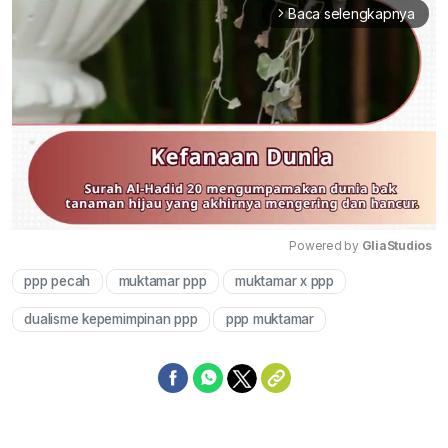
Baca selengkapnya
arrow_forward_ios
Powered by 
GliaStudios
ppp pecah
muktamar ppp
muktamar x ppp
Mute
dualisme kepemimpinan ppp
ppp muktamar