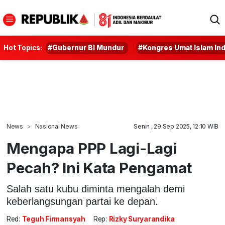
Hot Topics:
#Gubernur BI Mundur
#Kongres Umat Islam In
News
Nasional News
Senin , 29 Sep 2025, 12:10 WIB
Mengapa PPP Lagi-Lagi
Pecah? Ini Kata Pengamat
Salah satu kubu diminta mengalah demi
keberlangsungan partai ke depan.
Red:
Teguh Firmansyah
Rep:
Rizky Suryarandika