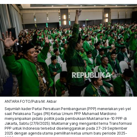
ANTARA FOTO/Putra M. Akbar
Sejumlah kader Partai Persatuan Pembangunan (PPP) meneriakan yel-yel
saat Pelaksana Tugas (Plt) Ketua Umum PPP Muhamad Mardiono
menyampaikan pidato politik pada pembukaan Muktamar ke-10 PPP di
Jakarta, Sabtu (27/9/2025). Muktamar yang mengambil tema Transformasi
PPP untuk Indonesia tersebut diselenggarakan pada 27-29 September
2025 dengan agenda utama pemilihan ketua umum baru periode 2025-