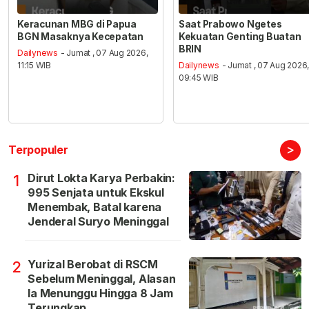
Keracunan MBG di Papua
Saat Prabowo Ngetes
BGN Masaknya Kecepatan
Kekuatan Genting Buatan
BRIN
Dailynews
- Jumat , 07 Aug 2026,
11:15 WIB
Dailynews
- Jumat , 07 Aug 2026
09:45 WIB
>
Terpopuler
Dirut Lokta Karya Perbakin:
1
995 Senjata untuk Ekskul
Menembak, Batal karena
Jenderal Suryo Meninggal
Yurizal Berobat di RSCM
2
Sebelum Meninggal, Alasan
Ia Menunggu Hingga 8 Jam
Terungkap