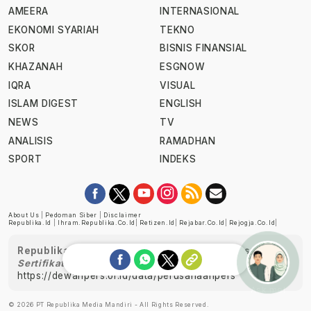
AMEERA
INTERNASIONAL
EKONOMI SYARIAH
TEKNO
SKOR
BISNIS FINANSIAL
KHAZANAH
ESGNOW
IQRA
VISUAL
ISLAM DIGEST
ENGLISH
NEWS
TV
ANALISIS
RAMADHAN
SPORT
INDEKS
About Us
|
Pedoman Siber
|
Disclaimer
Republika.id
|
Ihram.republika.co.id
|
Retizen.id
|
Rejabar.co.id
|
Rejogja.co.id
|
Republika telah diverifikasi oleh Dewan Pers
Sertifikat Nomor 1058/DP-Verifikasi/K/XII/2022
https://dewanpers.or.id/data/perusahaanpers
Ask me!
© 2026 PT Republika Media Mandiri - All Rights Reserved.