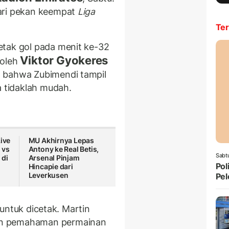
ari pekan keempat
Liga
Ter
etak gol pada menit ke-32
Viktor Gyokeres
 oleh
n bahwa Zubimendi tampil
a tidaklah mudah.
Live
MU Akhirnya Lepas
 vs
Antony ke Real Betis,
Sabt
 di
Arsenal Pinjam
Pol
-
Hincapie dari
Leverkusen
Pel
t untuk dicetak. Martin
an pemahaman permainan