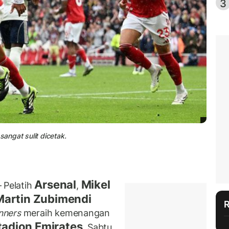
3
sangat sulit dicetak.
Arsenal
Mikel
 Pelatih
,
Martin Zubimendi
nners
meraih kemenangan
tadion Emirates
, Sabtu.