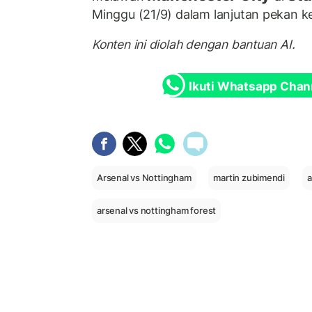
Minggu (21/9) dalam lanjutan pekan ke
Konten ini diolah dengan bantuan AI.
Ikuti Whatsapp Chan
Arsenal vs Nottingham
martin zubimendi
a
arsenal vs nottingham forest