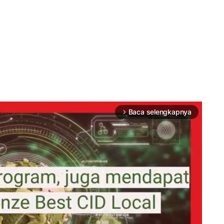
Baca selengkapnya
arrow_forward_ios