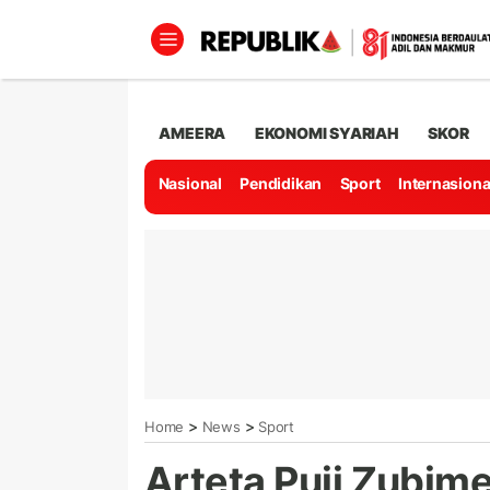
AMEERA
EKONOMI SYARIAH
SKOR
Nasional
Pendidikan
Sport
Internasiona
>
>
Home
News
Sport
Arteta Puji Zubime