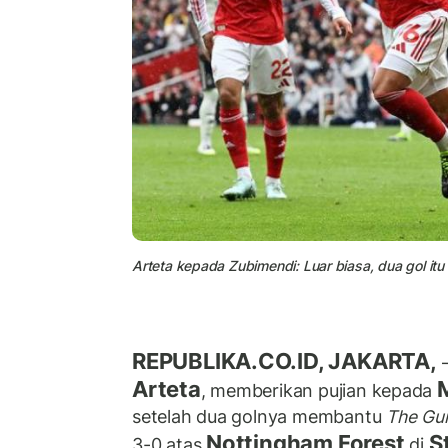
Arteta kepada Zubimendi: Luar biasa, dua gol itu 
REPUBLIKA.CO.ID, JAKARTA,
–
Arteta
, memberikan pujian kepada
setelah dua golnya membantu
The Gu
Nottingham Forest
S
3-0 atas
di