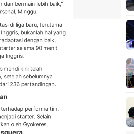
dan bermain lebih baik,”
Arsenal, Minggu.
i di liga baru, terutama
 Inggris, bukanlah hal yang
adaptasi dengan baik,
 starter selama 90 menit
ga Inggris.
imendi kini telah
a, setelah sebelumnya
dari 236 pertandingan.
kan
terhadap performa tim,
jadi starter. Selain
rikan oleh Gyokeres,
osquera
.