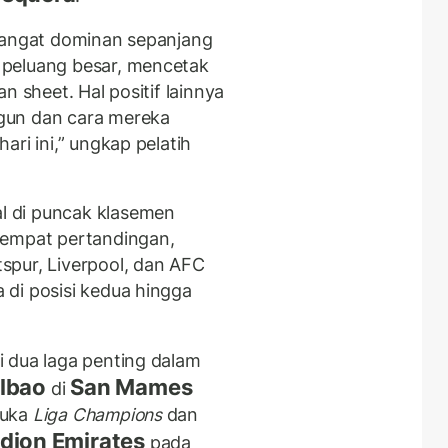
 sangat dominan sepanjang
 peluang besar, mencetak
n sheet. Hal positif lainnya
gun dan cara mereka
ri ini,” ungkap pelatih
 di puncak klasemen
 empat pertandingan,
spur, Liverpool, dan AFC
di posisi kedua hingga
 dua laga penting dalam
ilbao
San Mames
di
buka
Liga Champions
dan
dion Emirates
pada