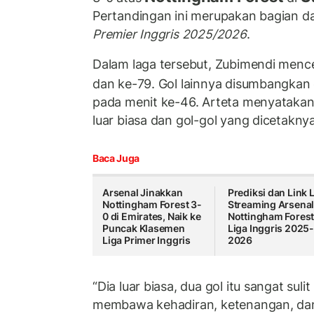
Pertandingan ini merupakan bagian d
Premier Inggris 2025/2026
.
Dalam laga tersebut, Zubimendi menc
dan ke-79. Gol lainnya disumbangkan
pada menit ke-46. Arteta menyataka
luar biasa dan gol-gol yang dicetakny
Baca Juga
Arsenal Jinakkan
Prediksi dan Link 
Nottingham Forest 3-
Streaming Arsenal
0 di Emirates, Naik ke
Nottingham Forest
Puncak Klasemen
Liga Inggris 2025
Liga Primer Inggris
2026
“Dia luar biasa, dua gol itu sangat suli
membawa kehadiran, ketenangan, d