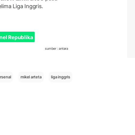
lima Liga Inggris.
nel Republika
sumber : antara
rsenal
mikel arteta
liga inggris