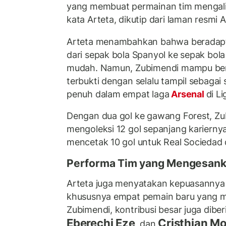
yang membuat permainan tim mengalir 
kata Arteta, dikutip dari laman resmi 
Arteta menambahkan bahwa beradaptas
dari sepak bola Spanyol ke sepak bola
mudah. Namun, Zubimendi mampu ber
terbukti dengan selalu tampil sebagai
penuh dalam empat laga
Arsenal
di Li
Dengan dua gol ke gawang Forest, Zub
mengoleksi 12 gol sepanjang karierny
mencetak 10 gol untuk Real Sociedad 
Performa Tim yang Mengesan
Arteta juga menyatakan kepuasannya 
khususnya empat pemain baru yang men
Zubimendi, kontribusi besar juga dibe
Eberechi Eze
Cristhian M
, dan