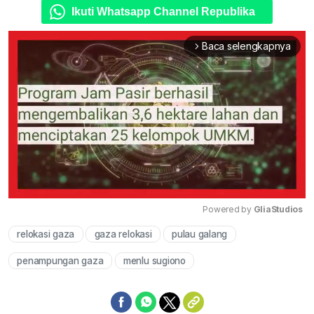
Ikuti Whatsapp Channel Republika
Baca selengkapnya
arrow_forward_ios
Powered by 
GliaStudios
relokasi gaza
gaza relokasi
pulau galang
Mute
penampungan gaza
menlu sugiono