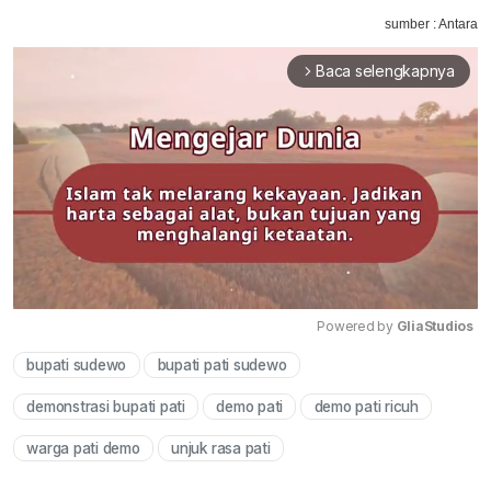
sumber : Antara
Baca selengkapnya
arrow_forward_ios
Powered by 
GliaStudios
bupati sudewo
bupati pati sudewo
Mute
demonstrasi bupati pati
demo pati
demo pati ricuh
warga pati demo
unjuk rasa pati