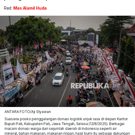
Red:
Mas Alamil Huda
ANTARA FOTO/Aji Styawan
Suasana posko penggalangan donasi logistik unjuk rasa di depan Kantor
Bupati Pati, Kabupaten Pati, Jawa Tengah, Selasa (12/8/2025). Berbagai
macam donasi warga dari sejumlah daerah di Indonesia seperti air
mineral, bahan makanan, makanan ringan, hasil bumi itu sebagai dukungan