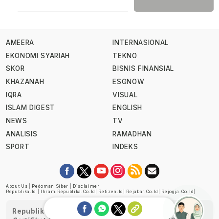
AMEERA
INTERNASIONAL
EKONOMI SYARIAH
TEKNO
SKOR
BISNIS FINANSIAL
KHAZANAH
ESGNOW
IQRA
VISUAL
ISLAM DIGEST
ENGLISH
NEWS
TV
ANALISIS
RAMADHAN
SPORT
INDEKS
About Us
|
Pedoman Siber
|
Disclaimer
Republika.id
|
Ihram.republika.co.id
|
Retizen.id
|
Rejabar.co.id
|
Rejogja.co.id
|
Republika telah diverifikasi oleh Dewan Pers