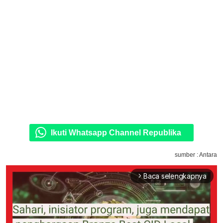
Ikuti Whatsapp Channel Republika
sumber : Antara
Baca selengkapnya
arrow_forward_ios