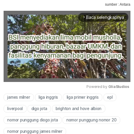
sumber : Antara
Baca selengkapnya
arrow_forward_ios
Powered by 
GliaStudios
james milner
liga inggris
liga primer inggris
epl
Mute
liverpool
digo jota
brighton and hove albion
nomor punggung diogo jota
nomor punggung nomor 20
nomor punggung james milner