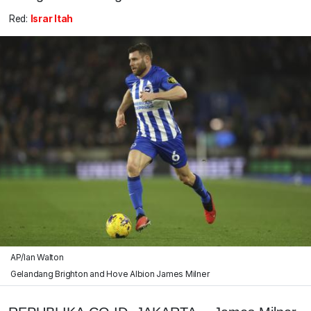
Red:
Israr Itah
AP/Ian Walton
Gelandang Brighton and Hove Albion James Milner