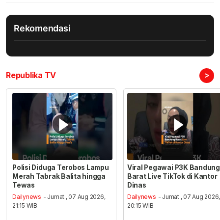
Rekomendasi
>
Republika TV
Polisi Diduga Terobos Lampu
Viral Pegawai P3K Bandung
Merah Tabrak Balita hingga
Barat Live TikTok di Kantor
Tewas
Dinas
Dailynews
- Jumat , 07 Aug 2026,
Dailynews
- Jumat , 07 Aug 2026
21:15 WIB
20:15 WIB