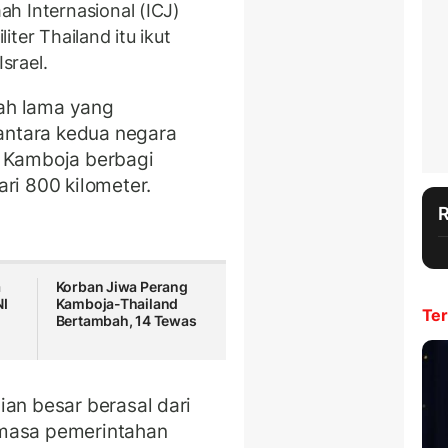
h Internasional (ICJ)
ter Thailand itu ikut
srael.
ah lama yang
ntara kedua negara
n Kamboja berbagi
ari 800 kilometer.
a
Korban Jiwa Perang
NI
Kamboja-Thailand
Ter
Bertambah, 14 Tewas
ian besar berasal dari
 masa pemerintahan