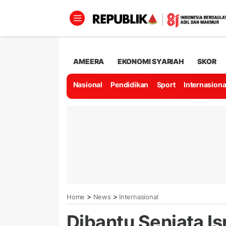
AMEERA
EKONOMI SYARIAH
SKOR
Nasional
Pendidikan
Sport
Internasiona
>
>
Home
News
Internasional
Dibantu Senjata Is