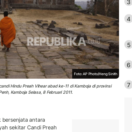
3
4
5
6
Foto: AP Photo/Heng Sinith
7
andi Hindu Preah Vihear abad ke-11 di Kamboja di provinsi
Penh, Kamboja Selasa, 8 Februari 2011.
bersenjata antara
yah sekitar Candi Preah