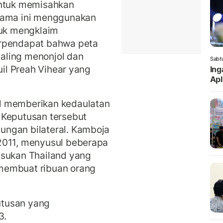
untuk memisahkan
elama ini menggunakan
tuk mengklaim
erpendapat bahwa peta
 paling menonjol dan
Sabt
uil Preah Vihear yang
Ing
Apl
l memberikan kedaulatan
 Keputusan tersebut
ungan bilateral. Kamboja
2011, menyusul beberapa
asukan Thailand yang
membuat ribuan orang
utusan yang
3.