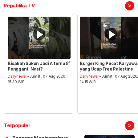
>
Republika TV
Bisakah Sukun Jadi Alternatif
Burger King Pecat Karyaw
Pengganti Nasi?
yang Ucap Free Palestine
Dailynews
- Jumat , 07 Aug 2026,
Dailynews
- Jumat , 07 Aug 2026
15:30 WIB
14:15 WIB
>
Terpopuler
Respons Meninggalnya