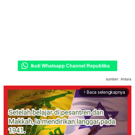
Ikuti Whatsapp Channel Republika
sumber : Antara
Baca selengkapnya
arrow_forward_ios