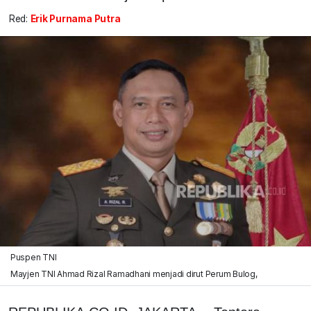
Red:
Erik Purnama Putra
Puspen TNI
Mayjen TNI Ahmad Rizal Ramadhani menjadi dirut Perum Bulog,