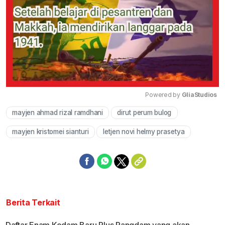
Powered by 
GliaStudios
mayjen ahmad rizal ramdhani
dirut perum bulog
Mute
mayjen kristomei sianturi
letjen novi helmy prasetya
Berita Terkait