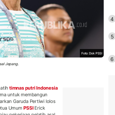
4
5
Foto: Dok PSSI
6
asal Jepang.
atih
timnas putri Indonesia
 lama untuk membangun
arkan Garuda Pertiwi lolos
 Ketua Umum
PSSI
Erick
jau pekerjaan pelatih asal