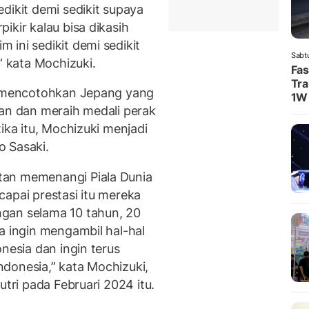
dikit demi sedikit supaya
ikir kalau bisa dikasih
ini sedikit demi sedikit
Sabt
” kata Mochizuki.
Fas
Tra
an mencotohkan Jepang yang
1W
man dan meraih medali perak
ika itu, Mochizuki menjadi
o Sasaki.
tan memenangi Piala Dunia
apai prestasi itu mereka
gan selama 10 tahun, 20
a ingin mengambil hal-hal
nesia dan ingin terus
donesia,” kata Mochizuki,
utri pada Februari 2024 itu.