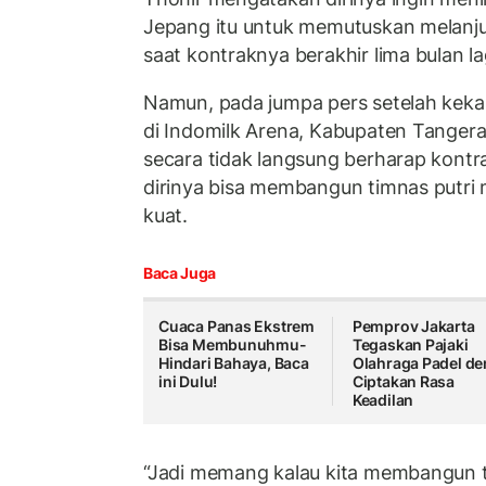
Jepang itu untuk memutuskan melanju
saat kontraknya berakhir lima bulan la
Namun, pada jumpa pers setelah kek
di Indomilk Arena, Kabupaten Tangera
secara tidak langsung berharap kontr
dirinya bisa membangun timnas putri 
kuat.
Baca Juga
Cuaca Panas Ekstrem
Pemprov Jakarta
Bisa Membunuhmu-
Tegaskan Pajaki
Hindari Bahaya, Baca
Olahraga Padel de
ini Dulu!
Ciptakan Rasa
Keadilan
“Jadi memang kalau kita membangun 