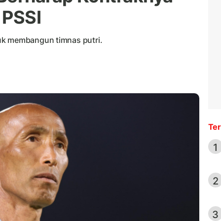
 PSSI
uk membangun timnas putri.
Ter
1
2
3