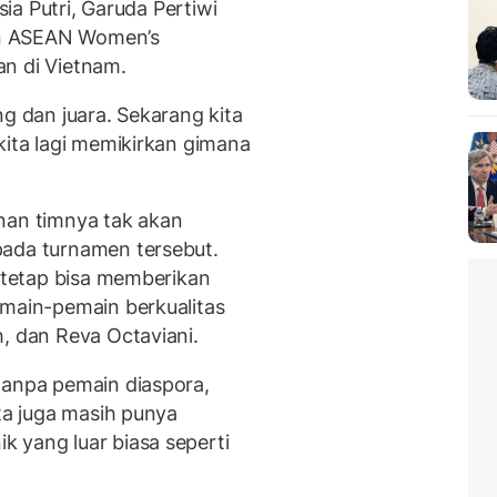
sia Putri, Garuda Pertiwi
en ASEAN Women’s
n di Vietnam.
ng dan juara. Sekarang kita
kita lagi memikirkan gimana
nan timnya tak akan
pada turnamen tersebut.
a tetap bisa memberikan
emain-pemain berkualitas
, dan Reva Octaviani.
tanpa pemain diaspora,
ita juga masih punya
 yang luar biasa seperti