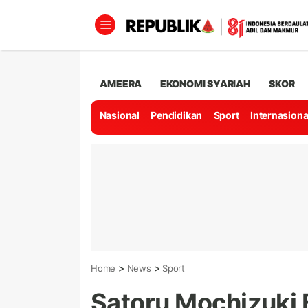
AMEERA
EKONOMI SYARIAH
SKOR
Nasional
Pendidikan
Sport
Internasiona
>
>
Home
News
Sport
Satoru Mochizuki 