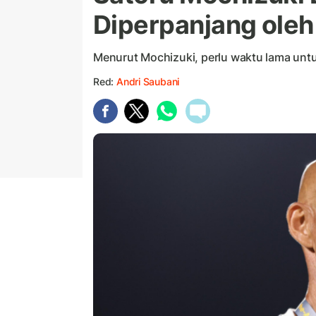
Diperpanjang oleh
Menurut Mochizuki, perlu waktu lama unt
Red:
Andri Saubani