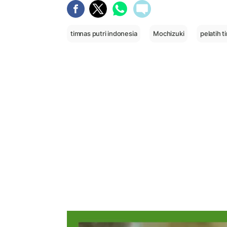
timnas putri indonesia
Mochizuki
pelatih 