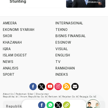
Stunting
AMEERA
INTERNASIONAL
EKONOMI SYARIAH
TEKNO
SKOR
BISNIS FINANSIAL
KHAZANAH
ESGNOW
IQRA
VISUAL
ISLAM DIGEST
ENGLISH
NEWS
TV
ANALISIS
RAMADHAN
SPORT
INDEKS
About Us
|
Pedoman Siber
|
Disclaimer
Republika.id
|
Ihram.republika.co.id
|
Retizen.id
|
Rejabar.co.id
|
Rejogja.co.id
|
Republika telah diverifikasi oleh Dewan Pers