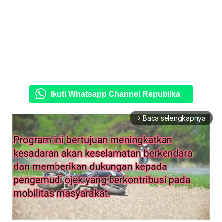
Ikuti Whatsapp Channel Republika
Baca selengkapnya
arrow_forward_ios