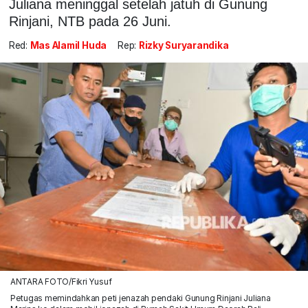
Juliana meninggal setelah jatuh di Gunung
Rinjani, NTB pada 26 Juni.
Red:
Mas Alamil Huda
Rep:
Rizky Suryarandika
ANTARA FOTO/Fikri Yusuf
Petugas memindahkan peti jenazah pendaki Gunung Rinjani Juliana