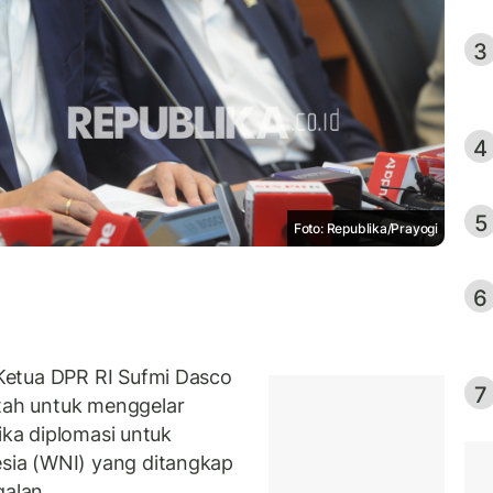
3
4
5
Foto: Republika/Prayogi
6
Ketua DPR RI Sufmi Dasco
7
ah untuk menggelar
ika diplomasi untuk
ia (WNI) yang ditangkap
alan.