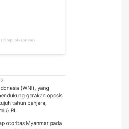
 (@republikaonline)
 2
donesia (WNI), yang
mendukung gerakan oposisi
 tujuh tahun penjara,
lu) RI.
gkap otoritas Myanmar pada