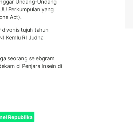
anggar Undang-Undang
n UU Perkumpulan yang
ons Act).
 divonis tujuh tahun
WNI Kemlu RI Judha
ga seorang selebgram
dekam di Penjara Insein di
nel Republika