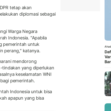
 DPR tetap akan
lakukan diplomasi sebagai
dungi Warga Negara
ah Indonesia. "Apabila
g pemerintah untuk
Ahad
in perang," katanya.
Daf
Var
aharani mendorong
Ba
-tindakan yang diperlukan
asalnya keselamatan WNI
 bagi pemerintah.
ntah Indonesia untuk bisa
kah apapun yang bisa