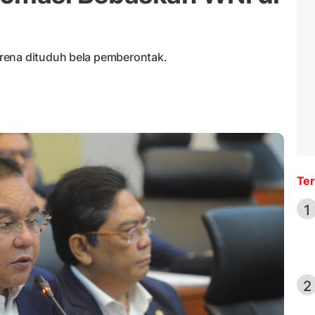
rena dituduh bela pemberontak.
Ter
1
2