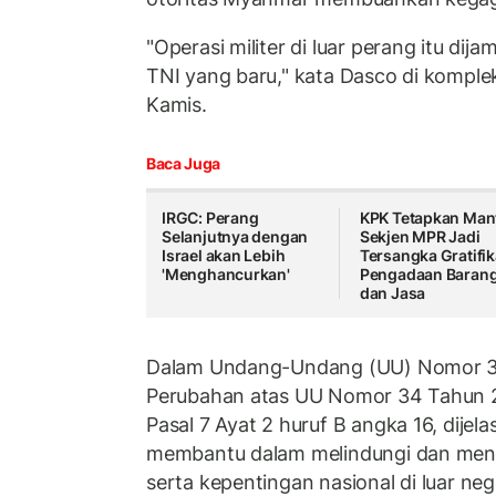
"Operasi militer di luar perang itu d
TNI yang baru," kata Dasco di komple
Kamis.
Baca Juga
IRGC: Perang
KPK Tetapkan Man
Selanjutnya dengan
Sekjen MPR Jadi
Israel akan Lebih
Tersangka Gratifik
'Menghancurkan'
Pengadaan Baran
dan Jasa
Dalam Undang-Undang (UU) Nomor 3
Perubahan atas UU Nomor 34 Tahun 2
Pasal 7 Ayat 2 huruf B angka 16, dijel
membantu dalam melindungi dan men
serta kepentingan nasional di luar nege