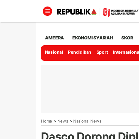
AMEERA
EKONOMI SYARIAH
SKOR
Nasional
Pendidikan
Sport
Internasiona
>
>
Home
News
Nasional News
Dasco Dorong Dip