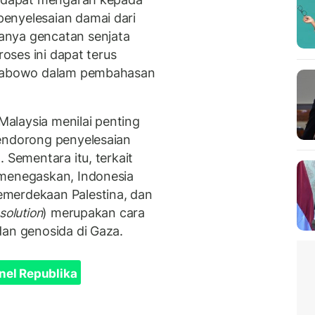
enyelesaian damai dari
anya gencatan senjata
roses ini dapat terus
 Prabowo dalam pembahasan
alaysia menilai penting
mendorong penyelesaian
 Sementara itu, terkait
 menegaskan, Indonesia
merdekaan Palestina, dan
solution
) merupakan cara
dan genosida di Gaza.
nel Republika