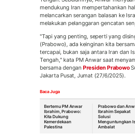
mendukung Iran mempertahankan hak
melancarkan serangan balasan ke Isra
melakukan pelanggaran gencatan senj
"Tapi yang penting, seperti yang disi
(Prabowo), ada keinginan kita bersa
tercapai, bukan saja antara Iran dan Is
Tengah," kata PM Anwar saat menya
bersama dengan
Presiden Prabowo
S
Jakarta Pusat, Jumat (27/6/2025).
Baca Juga
Bertemu PM Anwar
Prabowo dan Anw
Ibrahim, Prabowo:
Ibrahim Sepakat
Kita Dukung
Solusi
Kemerdekaan
Menguntungkan I
Palestina
Ambalat