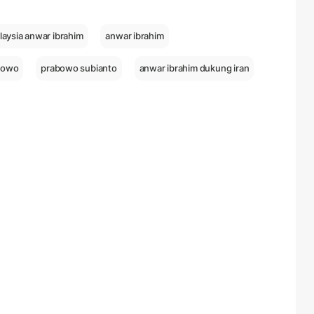
aysia anwar ibrahim
anwar ibrahim
bowo
prabowo subianto
anwar ibrahim dukung iran