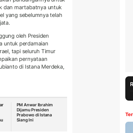
 dan martabatnya untuk
el yang sebelumnya telah
ata.
nggung oleh Presiden
ma untuk perdamaian
rael, tapi seluruh Timur
mpaikan pernyataan
ubianto di Istana Merdeka,
ar
PM Anwar Ibrahim
Dijamu Presiden
Ter
Prabowo di Istana
su
Siang Ini