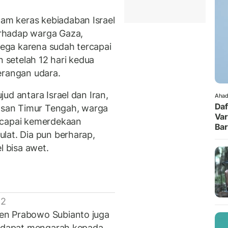
m keras kebiadaban Israel
rhadap warga Gaza,
 lega karena sudah tercapai
n setelah 12 hari kedua
erangan udara.
ud antara Israel dan Iran,
Ahad
Daf
wasan Timur Tengah, warga
Var
ncapai kemerdekaan
Ba
lat. Dia pun berharap,
l bisa awet.
 2
en Prabowo Subianto juga
an dapat mengarah kepada