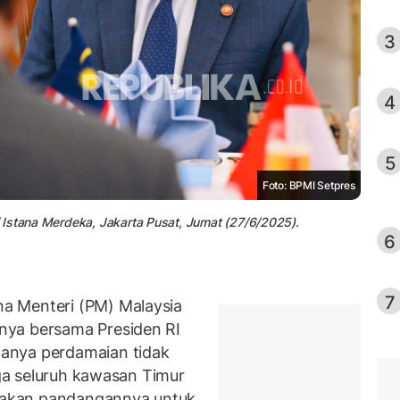
3
4
5
Foto: BPMI Setpres
 Istana Merdeka, Jakarta Pusat, Jumat (27/6/2025).
6
7
a Menteri (PM) Malaysia
nya bersama Presiden RI
anya perdamaian tidak
uga seluruh kawasan Timur
akan pandangannya untuk