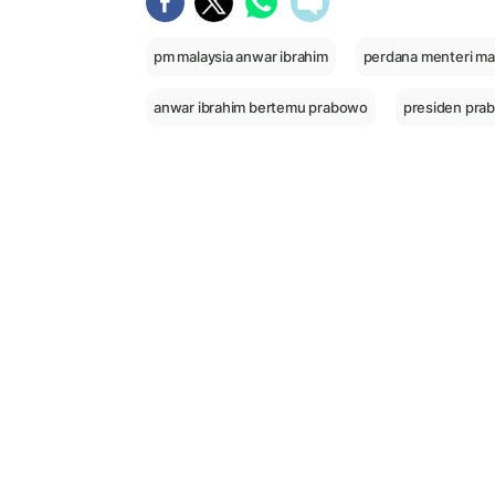
pm malaysia anwar ibrahim
perdana menteri mal
anwar ibrahim bertemu prabowo
presiden pra