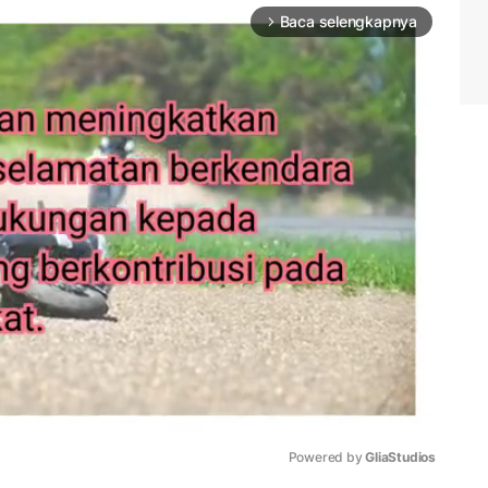
Baca selengkapnya
arrow_forward_ios
Powered by 
GliaStudios