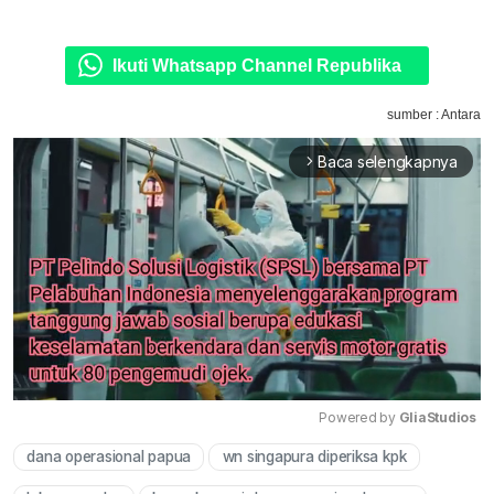
Ikuti Whatsapp Channel Republika
sumber : Antara
Baca selengkapnya
arrow_forward_ios
Powered by 
GliaStudios
dana operasional papua
wn singapura diperiksa kpk
Mute