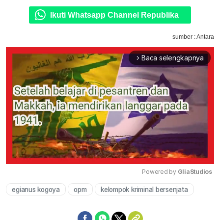
Ikuti Whatsapp Channel Republika
sumber : Antara
Baca selengkapnya
arrow_forward_ios
Powered by 
GliaStudios
egianus kogoya
opm
kelompok kriminal bersenjata
Mute