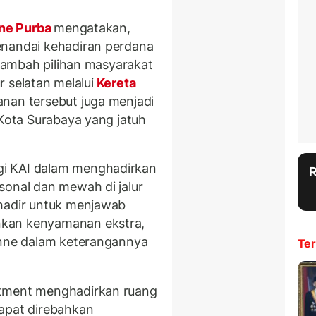
ne Purba
mengatakan,
enandai kehadiran perdana
menambah pilihan masyarakat
ur selatan melalui
Kereta
anan tersebut juga menjadi
 Kota Surabaya yang jatuh
i KAI dalam menghadirkan
sonal dan mewah di jalur
 hadir untuk menjawab
nkan kenyamanan ekstra,
Anne dalam keterangannya
Ter
rtment menghadirkan ruang
dapat direbahkan