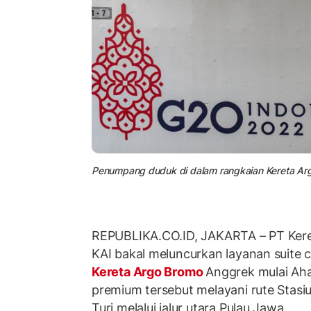
Penumpang duduk di dalam rangkaian Kereta Ar
REPUBLIKA.CO.ID, JAKARTA – PT Keret
KAI bakal meluncurkan layanan suite 
Kereta Argo Bromo
Anggrek mulai Aha
premium tersebut melayani rute Stas
Turi melalui jalur utara Pulau Jawa.