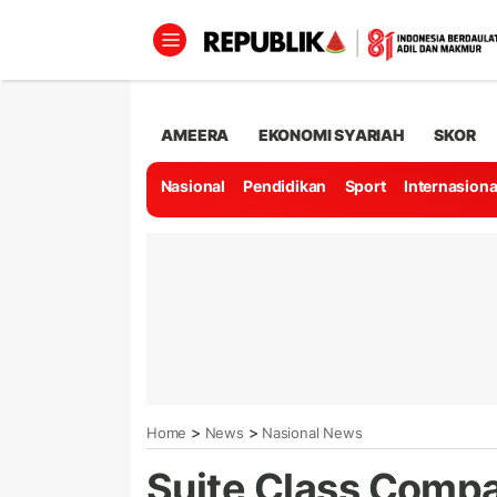
AMEERA
EKONOMI SYARIAH
SKOR
Nasional
Pendidikan
Sport
Internasiona
>
>
Home
News
Nasional News
Suite Class Comp