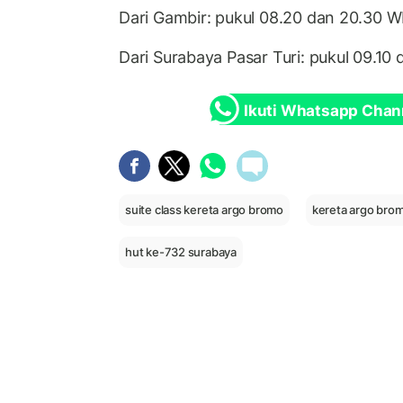
Dari Gambir: pukul 08.20 dan 20.30 W
Dari Surabaya Pasar Turi: pukul 09.10 
Ikuti Whatsapp Chan
suite class kereta argo bromo
kereta argo bro
hut ke-732 surabaya