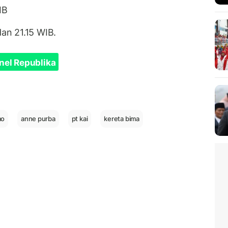
IB
dan 21.15 WIB.
nel Republika
mo
anne purba
pt kai
kereta bima