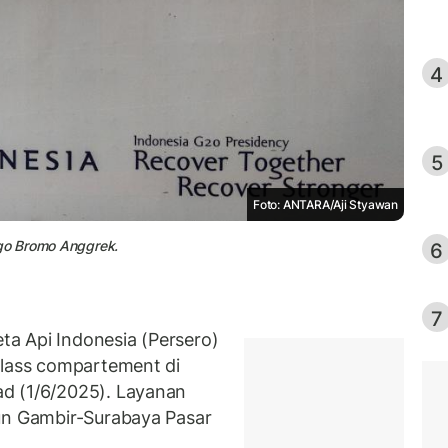
4
5
Foto: ANTARA/Aji Styawan
go Bromo Anggrek.
6
7
a Api Indonesia (Persero)
class compartement di
d (1/6/2025). Layanan
iun Gambir-Surabaya Pasar