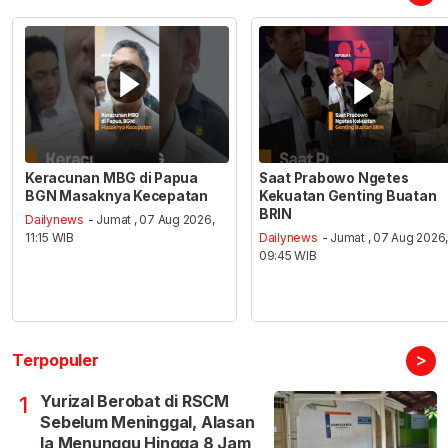
Keracunan MBG di Papua
Saat Prabowo Ngetes
BGN Masaknya Kecepatan
Kekuatan Genting Buatan
BRIN
Dailynews
- Jumat , 07 Aug 2026,
11:15 WIB
Dailynews
- Jumat , 07 Aug 2026
09:45 WIB
>
Terpopuler
Yurizal Berobat di RSCM
1
Sebelum Meninggal, Alasan
Ia Menunggu Hingga 8 Jam