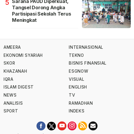
Sarana PAUD Diperkuat,
5
Tangsel Dorong Angka
Partisipasi Sekolah Terus
Meningkat
AMEERA
INTERNASIONAL
EKONOMI SYARIAH
TEKNO
SKOR
BISNIS FINANSIAL
KHAZANAH
ESGNOW
IQRA
VISUAL
ISLAM DIGEST
ENGLISH
NEWS
TV
ANALISIS
RAMADHAN
SPORT
INDEKS