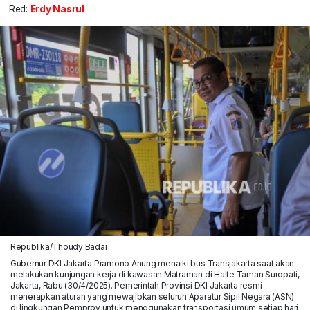
Red:
Erdy Nasrul
Republika/Thoudy Badai
Gubernur DKI Jakarta Pramono Anung menaiki bus Transjakarta saat akan
melakukan kunjungan kerja di kawasan Matraman di Halte Taman Suropati,
Jakarta, Rabu (30/4/2025). Pemerintah Provinsi DKI Jakarta resmi
menerapkan aturan yang mewajibkan seluruh Aparatur Sipil Negara (ASN)
di lingkungan Pemprov untuk menggunakan transportasi umum setiap hari