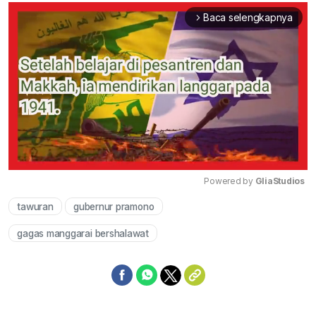
Baca selengkapnya
arrow_forward_ios
Powered by 
GliaStudios
tawuran
gubernur pramono
Mute
gagas manggarai bershalawat