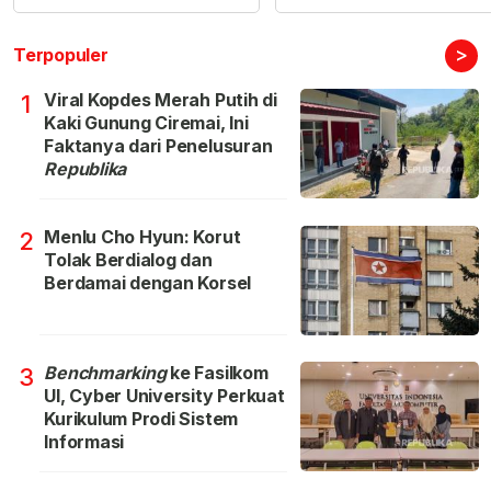
>
Terpopuler
Viral Kopdes Merah Putih di
1
Kaki Gunung Ciremai, Ini
Faktanya dari Penelusuran
Republika
Menlu Cho Hyun: Korut
2
Tolak Berdialog dan
Berdamai dengan Korsel
Benchmarking
ke Fasilkom
3
UI, Cyber University Perkuat
Kurikulum Prodi Sistem
Informasi