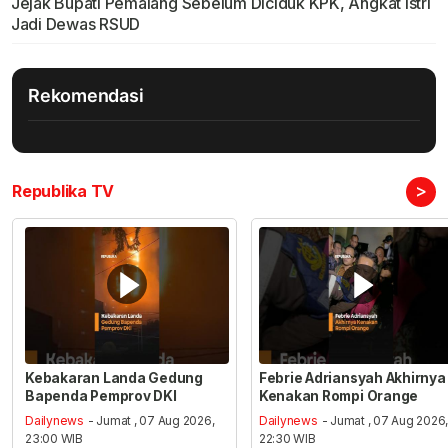
Jejak Bupati Pemalang Sebelum Diciduk KPK, Angkat Istri
Jadi Dewas RSUD
Rekomendasi
>
Republika TV
Kebakaran Landa Gedung
Febrie Adriansyah Akhirnya
Bapenda Pemprov DKI
Kenakan Rompi Orange
Dailynews
- Jumat , 07 Aug 2026,
Dailynews
- Jumat , 07 Aug 2026
23:00 WIB
22:30 WIB