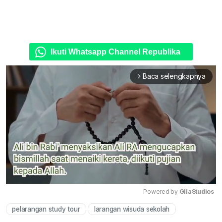
Ikuti Whatsapp Channel Republika
Baca selengkapnya
arrow_forward_ios
Powered by 
GliaStudios
pelarangan study tour
larangan wisuda sekolah
Mute