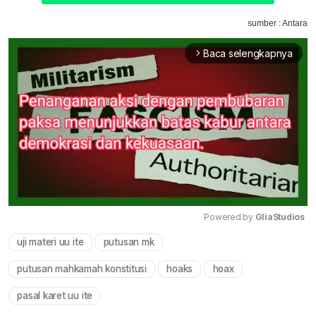
sumber : Antara
Baca selengkapnya
arrow_forward_ios
Powered by 
GliaStudios
uji materi uu ite
putusan mk
Mute
putusan mahkamah konstitusi
hoaks
hoax
pasal karet uu ite