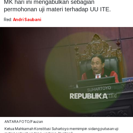
MK hari ini mengabulkan sebagian
permohonan uji materi terhadap UU ITE.
Red:
Andri Saubani
ANTARA FOTO/Fauzan
Ketua Mahkamah Konstitusi Suhartoyo memimpin sidang putusan uji