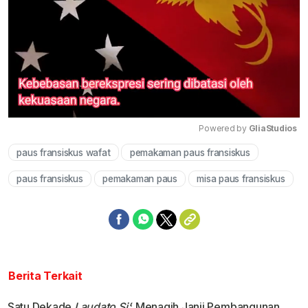
Powered by 
GliaStudios
paus fransiskus wafat
pemakaman paus fransiskus
Mute
paus fransiskus
pemakaman paus
misa paus fransiskus
Berita Terkait
Satu Dekade
Laudato Si’
: Menagih Janji Pembangunan