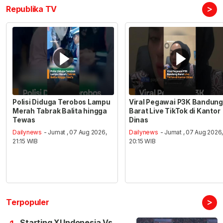
>
Republika TV
Polisi Diduga Terobos Lampu
Viral Pegawai P3K Bandung
Merah Tabrak Balita hingga
Barat Live TikTok di Kantor
Tewas
Dinas
Dailynews
- Jumat , 07 Aug 2026,
Dailynews
- Jumat , 07 Aug 2026
21:15 WIB
20:15 WIB
>
Terpopuler
Starting XI Indonesia Vs