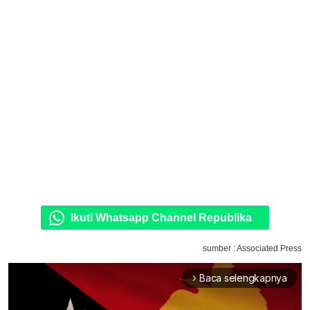
Ikuti Whatsapp Channel Republika
sumber : Associated Press
Baca selengkapnya
arrow_forward_ios