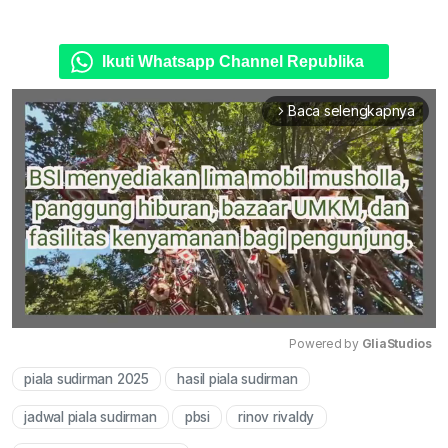
Ikuti Whatsapp Channel Republika
Baca selengkapnya
arrow_forward_ios
Powered by 
GliaStudios
piala sudirman 2025
hasil piala sudirman
Mute
jadwal piala sudirman
pbsi
rinov rivaldy