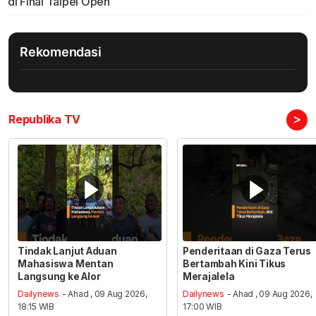
di Final Taipei Open
Rekomendasi
>
Republika TV
Tindak Lanjut Aduan
Penderitaan di Gaza Terus
Mahasiswa Mentan
Bertambah Kini Tikus
Langsung ke Alor
Merajalela
Dailynews
- Ahad , 09 Aug 2026,
Dailynews
- Ahad , 09 Aug 2026,
18:15 WIB
17:00 WIB