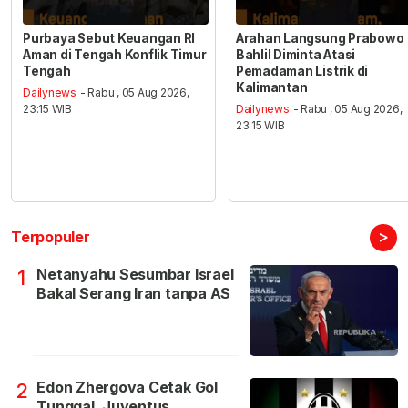
Purbaya Sebut Keuangan RI
Arahan Langsung Prabowo
Aman di Tengah Konflik Timur
Bahlil Diminta Atasi
Tengah
Pemadaman Listrik di
Kalimantan
Dailynews
- Rabu , 05 Aug 2026,
23:15 WIB
Dailynews
- Rabu , 05 Aug 2026,
23:15 WIB
>
Terpopuler
Netanyahu Sesumbar Israel
1
Bakal Serang Iran tanpa AS
Edon Zhergova Cetak Gol
2
Tunggal, Juventus