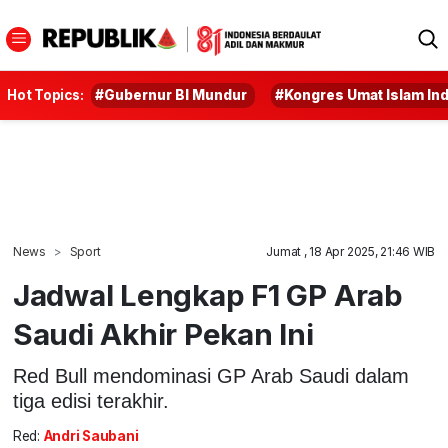
Hot Topics:
#Gubernur BI Mundur
#Kongres Umat Islam In
News
Sport
Jumat , 18 Apr 2025, 21:46 WIB
Jadwal Lengkap F1 GP Arab
Saudi Akhir Pekan Ini
Red Bull mendominasi GP Arab Saudi dalam
tiga edisi terakhir.
Red:
Andri Saubani