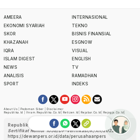
AMEERA
INTERNASIONAL
EKONOMI SYARIAH
TEKNO
SKOR
BISNIS FINANSIAL
KHAZANAH
ESGNOW
IQRA
VISUAL
ISLAM DIGEST
ENGLISH
NEWS
TV
ANALISIS
RAMADHAN
SPORT
INDEKS
About Us
|
Pedoman Siber
|
Disclaimer
Republika.id
|
Ihram.republika.co.id
|
Retizen.id
|
Rejabar.co.id
|
Rejogja.co.id
|
Republika telah diverifikasi oleh Dewan Pers
Sertifikat Nomor 1058/DP-Verifikasi/K/XII/2022
https://dewanpers.or.id/data/perusahaanpers
Ask me!