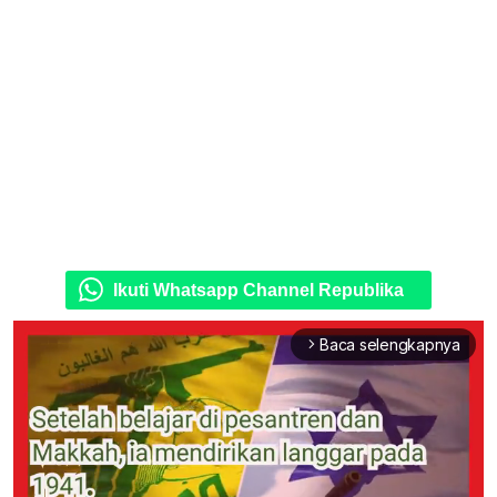
Ikuti Whatsapp Channel Republika
Baca selengkapnya
arrow_forward_ios