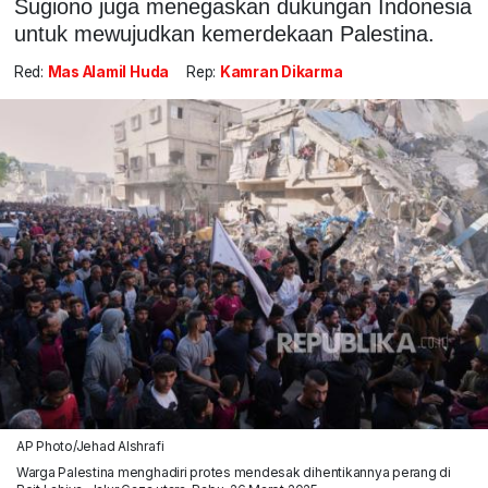
Sugiono juga menegaskan dukungan Indonesia
untuk mewujudkan kemerdekaan Palestina.
Red:
Mas Alamil Huda
Rep:
Kamran Dikarma
AP Photo/Jehad Alshrafi
Warga Palestina menghadiri protes mendesak dihentikannya perang di