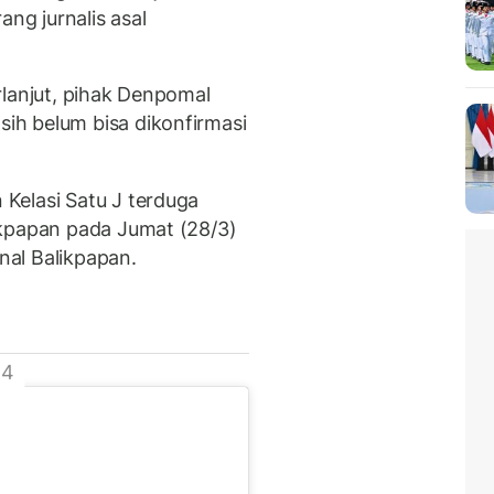
g jurnalis asal
rlanjut, pihak Denpomal
h belum bisa dikonfirmasi
Kelasi Satu J terduga
ikpapan pada Jumat (28/3)
al Balikpapan.
 4