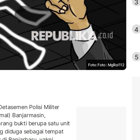
3
4
5
Foto: Foto : MgRol112
tasemen Polisi Militer
mal) Banjarmasin,
ang bukti berupa satu unit
ng diduga sebagai tempat
di Banjarbaru, yakni