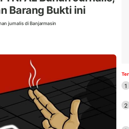
Barang Bukti ini
an jurnalis di Banjarmasin
Ter
1
2