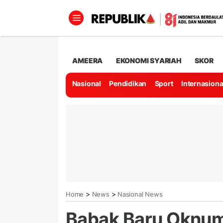
AMEERA
EKONOMI SYARIAH
SKOR
Nasional
Pendidikan
Sport
Internasiona
>
>
Home
News
Nasional News
Babak Baru Oknum 