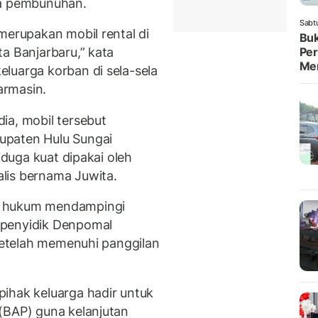
wa pembunuhan.
Sabt
merupakan mobil rental di
Buk
a Banjarbaru,” kata
Per
Me
luarga korban di sela-sela
armasin.
ia, mobil tersebut
upaten Hulu Sungai
iduga kuat dipakai oleh
lis bernama Juwita.
a hukum mendampingi
 penyidik Denpomal
 setelah memenuhi panggilan
ihak keluarga hadir untuk
(BAP) guna kelanjutan