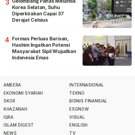
Gelombang Panas Melanda
3
Korea Selatan, Suhu
Diperkirakan Capai 37
Derajat Celsius
Formas Perluas Barisan,
4
Hashim Ingatkan Potensi
Masyarakat Sipil Wujudkan
Indonesia Emas
AMEERA
INTERNASIONAL
EKONOMI SYARIAH
TEKNO
SKOR
BISNIS FINANSIAL
KHAZANAH
ESGNOW
IQRA
VISUAL
ISLAM DIGEST
ENGLISH
NEWS
TV