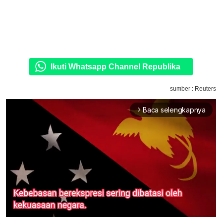
Ikuti Whatsapp Channel Republika
sumber : Reuters
Baca selengkapnya
arrow_forward_ios