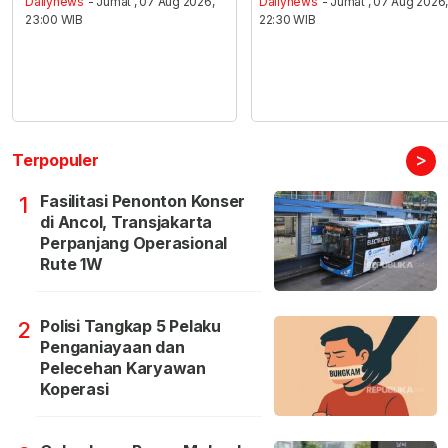
Dailynews
- Jumat , 07 Aug 2026,
Dailynews
- Jumat , 07 Aug 2026
23:00 WIB
22:30 WIB
>
Terpopuler
Fasilitasi Penonton Konser
1
di Ancol, Transjakarta
Perpanjang Operasional
Rute 1W
Polisi Tangkap 5 Pelaku
2
Penganiayaan dan
Pelecehan Karyawan
Koperasi